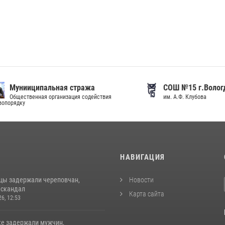
иципальная стража
СОШ №15 г.Вологды
венная организация содействия
им. А.Ф. Клубова
И
НАВИГАЦИЯ
цы задержали череповчан,
Новости
 скандал
Карта сайта
26, 12:53
ке задержали мужчин,