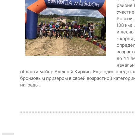
районе 
Участие
России.
(38 км)
и лесны
- корни
определ
возраст
до 44 л
начальн
области майор Алексей Киркин. Еще один представ
бронзовым призером в своей возрастной категории
награды.