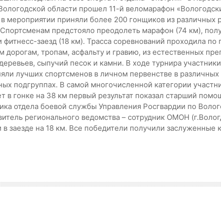
Вологодской области прошел 11-й веломарафон «Вологодск
 в мероприятии приняли более 200 гонщиков из различных 
 Спортсменам предстояло преодолеть марафон (74 км), по
 и фитнесс-заезд (18 км). Трасса соревнований проходила по
м дорогам, тропам, асфальту и гравию, из естественных пре
 деревьев, сыпучий песок и камни. В ходе турнира участники
яли лучших спортсменов в личном первенстве в различных
ных подгруппах. В самой многочисленной категории участни
ет в гонке на 38 км первый результат показал старший пом
ика отдела боевой службы Управления Росгвардии по Воло
итель регионального ведомства – сотрудник ОМОН (г.Волог
 в заезде на 18 км. Все победители получили заслуженные 