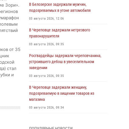
В Белозерске задержали мужчин,
ие Зори».
подозреваемых в угоне автомобиля
регионов
лумарафон
03 августа 2026, 12:06
 полевым
пятствий
В Череповце задержали нетрезвого
правонарушителя
03 августа 2026, 09:35
ков от 35
ощник
Росгвардейцы задержали череповчанина,
годской
устроившего дебош в увеселительном
заведении
да) стал
кубки и
03 августа 2026, 09:35
В Череповце задержали женщину,
подозреваемую в хищении товаров из
магазина
03 августа 2026, 09:34
В Вологде определились победители и
призеры Чемпионатов Северо-Западного
ПОПУЛЯРНЫЕ НОВОСТИ