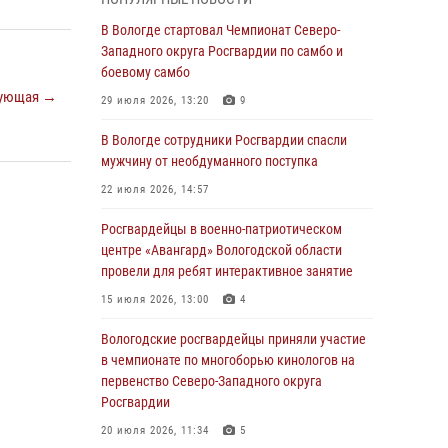
округа Росгвардии по спортивному и боевому
самбо
В Вологде стартовал Чемпионат Северо-
Западного округа Росгвардии по самбо и
03 августа 2026, 08:54
8
1
боевому самбо
ующая →
ЗА МИНУВШУЮ НЕДЕЛЮ СОТРУДНИКАМИ
29 июля 2026, 13:20
9
ВНЕВЕДОМСТВЕННОЙ ОХРАНЫ РОСГВАРДИИ
В ВОЛОГОДСКОЙ ОБЛАСТИ ЗАДЕРЖАНО 23
В Вологде сотрудники Росгвардии спасли
ПРАВОНАРУШИТЕЛЯ
мужчину от необдуманного поступка
02 августа 2026, 10:37
22 июля 2026, 14:57
Росгвардейцы в г. Соколе задержали
Росгвардейцы в военно-патриотическом
несовершеннолетнего нарушителя
центре «Авангард» Вологодской области
на питбайке
провели для ребят интерактивное занятие
31 июля 2026, 06:43
15 июля 2026, 13:00
4
В Вологде стартовал Чемпионат Северо-
Вологодские росгвардейцы приняли участие
Западного округа Росгвардии по самбо и
в чемпионате по многоборью кинологов на
боевому самбо
первенство Северо-Западного округа
Росгвардии
29 июля 2026, 13:20
9
20 июля 2026, 11:34
5
В Вологде росгвардейцы задержали