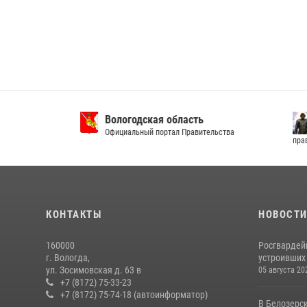
Вологодская область
Муни
Официальный портал Правительства
Общест
правопорядку
КОНТАКТЫ
НОВОСТ
160000
Росгвардей
г. Вологда,
устроивших
ул. Зосимовская д. 63 в
05 августа 20
+7 (8172) 75-33-23
+7 (8172) 75-74-18 (автоинформатор)
В Белозерс