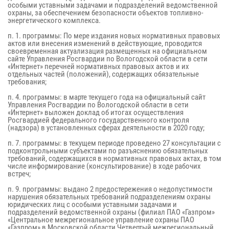
особыми уставными задачами и подразделений ведомственной
охраны, за обеспечением безопасности объектов топливно-
энергетического комплекса.
п. 1. программы: По мере издания новых нормативных правовых
актов или внесения изменений в действующие, проводится
своевременная актуализация размещенных на официальном
сайте Управления Росгвардии по Вологодской области в сети
«Интернет» перечней нормативных правовых актов и их
отдельных частей (положений), содержащих обязательные
требования;
п. 4. программы: в марте текущего года на официальный сайт
Управления Росгвардии по Вологодской области в сети
«Интернет» выложен доклад об итогах осуществления
Росгвардией федерального государственного контроля
(надзора) в установленных сферах деятельности в 2020 году;
п. 7. программы: в текущем периоде проведено 27 консультации с
подконтрольными субъектами по разъяснению обязательных
требований, содержащихся в нормативных правовых актах, в том
числе информирование (консультирование) в ходе рабочих
встреч;
п. 9. программы: выдано 2 предостережения о недопустимости
нарушения обязательных требований подразделениям охраны
юридических лиц с особыми уставными задачами и
подразделений ведомственной охраны (филиал ПАО «Газпром»
«Центральное межрегиональное управление охраны ПАО
«Газпром» в Московской области Четвертый межрегиональный