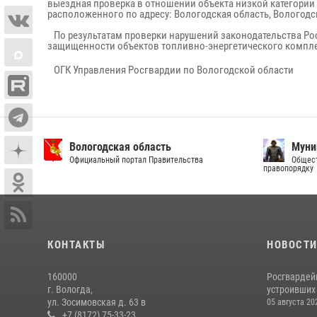
выездная проверка в отношении объекта низкой категории 
расположенного по адресу: Вологодская область, Вологодс
По результатам проверки нарушений законодательства Ро
защищенности объектов топливно-энергетического компле
ОГК Управления Росгвардии по Вологодской области
Вологодская область
Муни
Официальный портал Правительства
Общест
правопорядку
КОНТАКТЫ
НОВОСТ
160000
Росгвардей
г. Вологда,
устроивших
ул. Зосимовская д. 63 в
05 августа 20
+7 (8172) 75-33-23