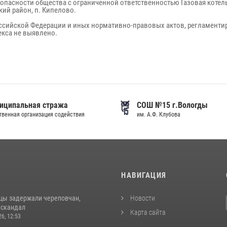
опасности общества с ограниченной ответственностью Газовая котель
кий район, п. Кипелово.
ссийской Федерации и иных нормативно-правовых актов, регламенти
кса не выявлено.
иципальная стража
СОШ №15 г.Вологды
венная организация содействия
им. А.Ф. Клубова
И
НАВИГАЦИЯ
цы задержали череповчан,
Новости
 скандал
Карта сайта
26, 12:53