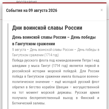
РОСГВАРДИЯ
Управление Федеральной службы войск
×
События на 09 августа 2026
национальной гвардии Российской
Федерации по Вологодской области
Дни воинской славы России
День воинской славы России – День победы
НОВОСТИ
в Гангутском сражении
9 августа – День воинской славы России – День победы в
Гангутском сражении (1714 год)
Победа русского флота под командованием Петра I над
шведами у мыса Гангут (1714 год) является первой в
российской истории морской победой. Для России
победа в Гангутском сражении имела большое военно-
политическое значение – ещё молодой русский флот
обратил в бегство корабли Швеции – могущественной
на тот момент морской державы. Русская армия
получила беспрепятственный выход в Финский и
В ВОЛОГДЕ ОПРЕДЕЛИЛИСЬ ПОБЕДИТЕЛИ И
В
Ботнический заливы.
ПРИЗЕРЫ ЧЕМПИОНАТОВ СЕВЕРО-ЗАПАДНОГО
З