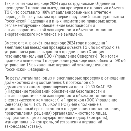
Так, в отчетном периоде 2024 года сотрудниками Отделения
проведена 1 плановая выездная проверка в отношении объекта
ТЭК, что составило 100% от запланированных в отчетном
периоде. По результатам проверки нарушений законодательства
Российской Федерации и иных нормативно-правовых актов,
регламентирующих обеспечение безопасности и
антитеррористической защищенности объектов топливно-
энергетического комплекса, не выявлено.
Вместе с тем, в отчётном периоде 2024 года проведена 1
внеплановая выездная проверка объекта ТЭК по контролю за
устранением ранее выданного предписания (Станция
газонаполнительная ООО «Управление Севергаз»). По итогам
проверки вынесено 1 предписание руководителю объекта ТЭК об
устранении 15 выявленных нарушений законодательства
Российской Федерации.
По результатам плановых и внеплановых проверок в отношении
должностных лиц составлены: 0 протоколов об
административном правонарушении по ст. 20.30 КоАП РФ
(«Нарушение требований обеспечения безопасности и
антитеррористической защищенности объектов топливно-
энергетического комплекса») и 1 протокол (ООО Управление
Севергаз) по ч. 1 ст. 19.5 КоАП РФ («Невыполнение в
установленный срок законного предписания (постановления,
представления, решения) органа (должностного лица),
осуществляющего государственный надзор (контроль),
муниципальный контроль, об устранении нарушений
законодательства»).