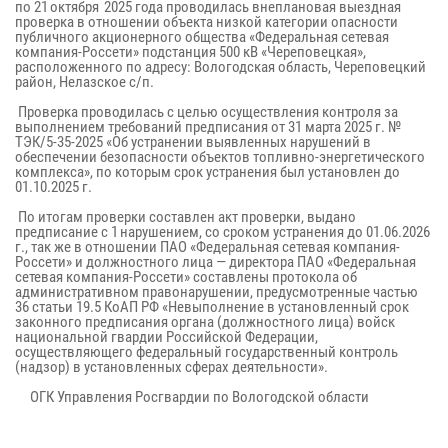
по 21 октября 2025 года проводилась внеплановая выездная
проверка в отношении объекта низкой категории опасности
публичного акционерного общества «Федеральная сетевая
компания-Россети» подстанция 500 кВ «Череповецкая»,
расположенного по адресу: Вологодская область, Череповецкий
район, Нелазское с/п.
Проверка проводилась с целью осуществления контроля за
выполнением требований предписания от 31 марта 2025 г. №
ТЭК/5-35-2025 «Об устранении выявленных нарушений в
обеспечении безопасности объектов топливно-энергетического
комплекса», по которым срок устранения был установлен до
01.10.2025 г.
По итогам проверки составлен акт проверки, выдано
предписание с 1 нарушением, со сроком устранения до 01.06.2026
г., так же в отношении ПАО «Федеральная сетевая компания-
Россети» и должностного лица — директора ПАО «Федеральная
сетевая компания-Россети» составлены протокола об
административном правонарушении, предусмотренные частью
36 статьи 19.5 КоАП РФ «Невыполнение в установленный срок
законного предписания органа (должностного лица) войск
национальной гвардии Российской Федерации,
осуществляющего федеральный государственный контроль
(надзор) в установленных сферах деятельности».
ОГК Управления Росгвардии по Вологодской области