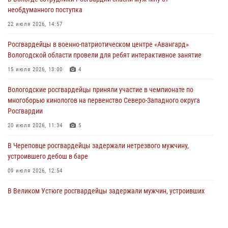
31 июля 2026, 06:43
необдуманного поступка
В Вологде стартовал Чемпионат Северо-Западного округа
22 июля 2026, 14:57
Росгвардии по самбо и боевому самбо
Росгвардейцы в военно-патриотическом центре «Авангард»
29 июля 2026, 13:20
9
Вологодской области провели для ребят интерактивное занятие
В Вологде росгвардейцы задержали мужчину, подозреваемого в
15 июля 2026, 13:00
4
хищении цветного металла
Вологодские росгвардейцы приняли участие в чемпионате по
29 июля 2026, 09:08
многоборью кинологов на первенство Северо-Западного округа
Росгвардии
20 июля 2026, 11:34
5
В Череповце росгвардейцы задержали нетрезвого мужчину,
устроившего дебош в баре
09 июля 2026, 12:54
В Великом Устюге росгвардейцы задержали мужчин, устроивших
стрельбу
27 июля 2026, 07:28