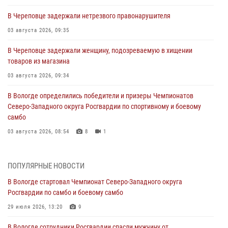
В Череповце задержали нетрезвого правонарушителя
03 августа 2026, 09:35
В Череповце задержали женщину, подозреваемую в хищении
товаров из магазина
03 августа 2026, 09:34
В Вологде определились победители и призеры Чемпионатов
Северо-Западного округа Росгвардии по спортивному и боевому
самбо
03 августа 2026, 08:54
8
1
ЗА МИНУВШУЮ НЕДЕЛЮ СОТРУДНИКАМИ ВНЕВЕДОМСТВЕННОЙ
ОХРАНЫ РОСГВАРДИИ В ВОЛОГОДСКОЙ ОБЛАСТИ ЗАДЕРЖАНО 23
ПОПУЛЯРНЫЕ НОВОСТИ
ПРАВОНАРУШИТЕЛЯ
В Вологде стартовал Чемпионат Северо-Западного округа
02 августа 2026, 10:37
Росгвардии по самбо и боевому самбо
Росгвардейцы в г. Соколе задержали несовершеннолетнего
29 июля 2026, 13:20
9
нарушителя на питбайке
В Вологде сотрудники Росгвардии спасли мужчину от