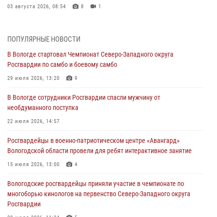
03 августа 2026, 08:54
8
1
ЗА МИНУВШУЮ НЕДЕЛЮ СОТРУДНИКАМИ ВНЕВЕДОМСТВЕННОЙ
ОХРАНЫ РОСГВАРДИИ В ВОЛОГОДСКОЙ ОБЛАСТИ ЗАДЕРЖАНО 23
ПОПУЛЯРНЫЕ НОВОСТИ
ПРАВОНАРУШИТЕЛЯ
В Вологде стартовал Чемпионат Северо-Западного округа
02 августа 2026, 10:37
Росгвардии по самбо и боевому самбо
Росгвардейцы в г. Соколе задержали несовершеннолетнего
29 июля 2026, 13:20
9
нарушителя на питбайке
В Вологде сотрудники Росгвардии спасли мужчину от
31 июля 2026, 06:43
необдуманного поступка
В Вологде стартовал Чемпионат Северо-Западного округа
22 июля 2026, 14:57
Росгвардии по самбо и боевому самбо
Росгвардейцы в военно-патриотическом центре «Авангард»
29 июля 2026, 13:20
9
Вологодской области провели для ребят интерактивное занятие
В Вологде росгвардейцы задержали мужчину, подозреваемого в
15 июля 2026, 13:00
4
хищении цветного металла
Вологодские росгвардейцы приняли участие в чемпионате по
29 июля 2026, 09:08
многоборью кинологов на первенство Северо-Западного округа
Росгвардии