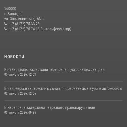
20 июля 2026, 10:47
160000
г. Вологда,
В Соколе росгвардейцы задержали двух нетрезвых мужчин,
ул. Зосимовская д. 63 в
угрожавших молодежи расправой
+7 (8172) 75-33-23
+7 (8172) 75-74-18 (автоинформатор)
08 июля 2026, 07:52
1
НОВОСТИ
Росгвардейцы задержали череповчан, устроивших скандал
05 августа 2026, 12:53
В Белозерске задержали мужчин, подозреваемых в угоне автомобиля
03 августа 2026, 12:06
В Череповце задержали нетрезвого правонарушителя
03 августа 2026, 09:35