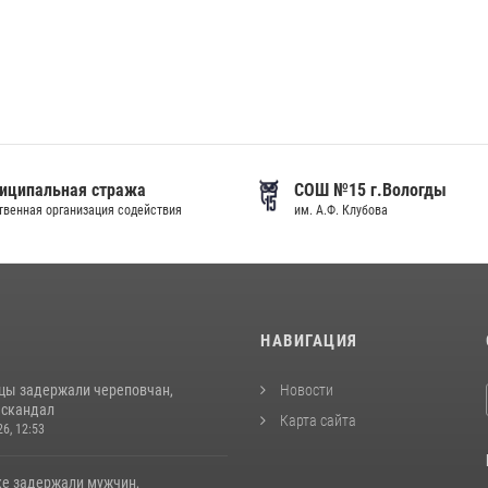
иципальная стража
СОШ №15 г.Вологды
венная организация содействия
им. А.Ф. Клубова
И
НАВИГАЦИЯ
цы задержали череповчан,
Новости
 скандал
Карта сайта
26, 12:53
ке задержали мужчин,