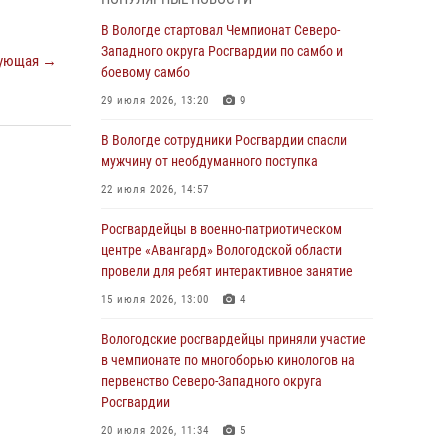
округа Росгвардии по спортивному и боевому
самбо
В Вологде стартовал Чемпионат Северо-
Западного округа Росгвардии по самбо и
03 августа 2026, 08:54
8
1
ующая →
боевому самбо
ЗА МИНУВШУЮ НЕДЕЛЮ СОТРУДНИКАМИ
29 июля 2026, 13:20
9
ВНЕВЕДОМСТВЕННОЙ ОХРАНЫ РОСГВАРДИИ
В ВОЛОГОДСКОЙ ОБЛАСТИ ЗАДЕРЖАНО 23
В Вологде сотрудники Росгвардии спасли
ПРАВОНАРУШИТЕЛЯ
мужчину от необдуманного поступка
02 августа 2026, 10:37
22 июля 2026, 14:57
Росгвардейцы в г. Соколе задержали
Росгвардейцы в военно-патриотическом
несовершеннолетнего нарушителя
центре «Авангард» Вологодской области
на питбайке
провели для ребят интерактивное занятие
31 июля 2026, 06:43
15 июля 2026, 13:00
4
В Вологде стартовал Чемпионат Северо-
Вологодские росгвардейцы приняли участие
Западного округа Росгвардии по самбо и
в чемпионате по многоборью кинологов на
боевому самбо
первенство Северо-Западного округа
Росгвардии
29 июля 2026, 13:20
9
20 июля 2026, 11:34
5
В Вологде росгвардейцы задержали