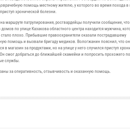
доврачебную помощь местному жителю, у которого во время похода в
 приступ хронической болезни.
 на маршруте патрулирования, росгвардейцы получили сообщение, что
з домов по улице Казакова областного центра находится мужчина, кот
 стало плохо. Прибывшие правоохранители оказали пострадавшему
ную помощь и вызвали бригаду медиков. Вологжанин пояснил, что он
я в магазин за продуктами, но на улице у него случился приступ хро
 Он смог добраться до ближайшей скамейки и попросить прохожего п
ые службы.
аны за оперативность, отзывчивость и оказанную помощь.