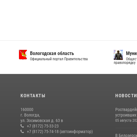
Вологодская область
Муни
Официальный портал Правительства
Общест
правопорядку
КОНТАКТЫ
НОВОСТ
160000
Росгвардей
г. Вологда,
устроивших
ул. Зосимовская д. 63 в
05 августа 20
+7 (8172) 75-33-23
+7 (8172) 75-74-18 (автоинформатор)
В Белозерс