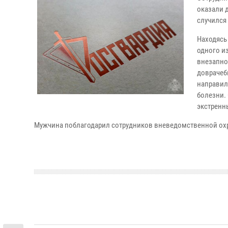
оказали 
случился
Находясь
одного и
внезапно
доврачеб
направилс
болезни.
экстренн
Мужчина поблагодарил сотрудников вневедомственной охр