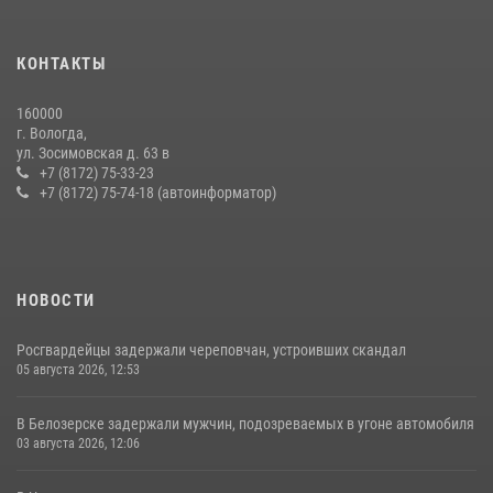
22 июля 2026, 12:10
2
21 единицу оружия изъяли за минувшую неделю сотрудники
КОНТАКТЫ
Росгвардии в Вологодской области
20 июля 2026, 10:47
160000
г. Вологда,
В Соколе росгвардейцы задержали двух нетрезвых мужчин,
ул. Зосимовская д. 63 в
угрожавших молодежи расправой
+7 (8172) 75-33-23
+7 (8172) 75-74-18 (автоинформатор)
08 июля 2026, 07:52
1
НОВОСТИ
Росгвардейцы задержали череповчан, устроивших скандал
05 августа 2026, 12:53
В Белозерске задержали мужчин, подозреваемых в угоне автомобиля
03 августа 2026, 12:06