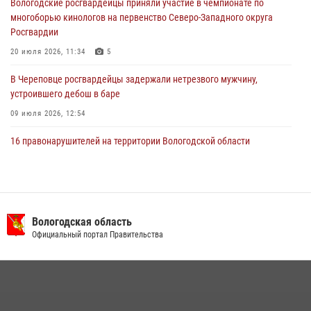
Вологодские росгвардейцы приняли участие в чемпионате по
29 июля 2026, 09:08
многоборью кинологов на первенство Северо-Западного округа
Росгвардии
20 июля 2026, 11:34
5
В Череповце росгвардейцы задержали нетрезвого мужчину,
устроившего дебош в баре
09 июля 2026, 12:54
16 правонарушителей на территории Вологодской области
задержали сотрудники вневедомственной охраны Росгвардии за
минувшую неделю
20 июля 2026, 09:06
В Великом Устюге росгвардейцы задержали мужчин, устроивших
Вологодская область
стрельбу
Официальный портал Правительства
27 июля 2026, 07:28
В Вологде представители Росгвардии и УМВД обсудили
взаимодействие по профилактике мошенничеств