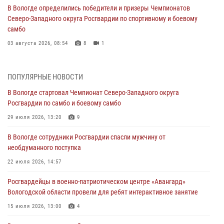
В Вологде определились победители и призеры Чемпионатов
Северо-Западного округа Росгвардии по спортивному и боевому
самбо
03 августа 2026, 08:54
8
1
ЗА МИНУВШУЮ НЕДЕЛЮ СОТРУДНИКАМИ ВНЕВЕДОМСТВЕННОЙ
ОХРАНЫ РОСГВАРДИИ В ВОЛОГОДСКОЙ ОБЛАСТИ ЗАДЕРЖАНО 23
ПОПУЛЯРНЫЕ НОВОСТИ
ПРАВОНАРУШИТЕЛЯ
В Вологде стартовал Чемпионат Северо-Западного округа
02 августа 2026, 10:37
Росгвардии по самбо и боевому самбо
Росгвардейцы в г. Соколе задержали несовершеннолетнего
29 июля 2026, 13:20
9
нарушителя на питбайке
В Вологде сотрудники Росгвардии спасли мужчину от
31 июля 2026, 06:43
необдуманного поступка
В Вологде стартовал Чемпионат Северо-Западного округа
22 июля 2026, 14:57
Росгвардии по самбо и боевому самбо
Росгвардейцы в военно-патриотическом центре «Авангард»
29 июля 2026, 13:20
9
Вологодской области провели для ребят интерактивное занятие
В Вологде росгвардейцы задержали мужчину, подозреваемого в
15 июля 2026, 13:00
4
хищении цветного металла