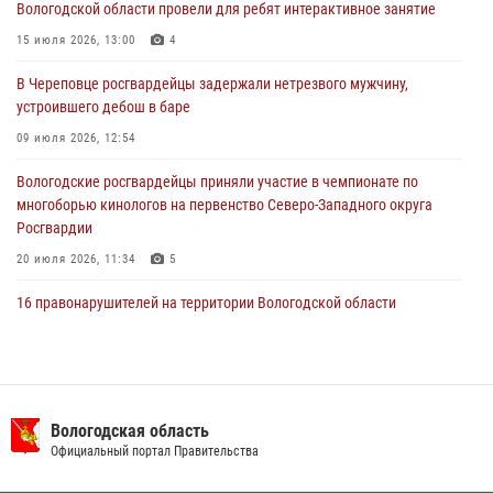
Вологодской области провели для ребят интерактивное занятие
В Вологде стартовал Чемпионат Северо-Западного округа
15 июля 2026, 13:00
4
Росгвардии по самбо и боевому самбо
В Череповце росгвардейцы задержали нетрезвого мужчину,
29 июля 2026, 13:20
9
устроившего дебош в баре
09 июля 2026, 12:54
Вологодские росгвардейцы приняли участие в чемпионате по
многоборью кинологов на первенство Северо-Западного округа
Росгвардии
20 июля 2026, 11:34
5
16 правонарушителей на территории Вологодской области
задержали сотрудники вневедомственной охраны Росгвардии за
минувшую неделю
20 июля 2026, 09:06
В Великом Устюге росгвардейцы задержали мужчин, устроивших
Вологодская область
стрельбу
Официальный портал Правительства
27 июля 2026, 07:28