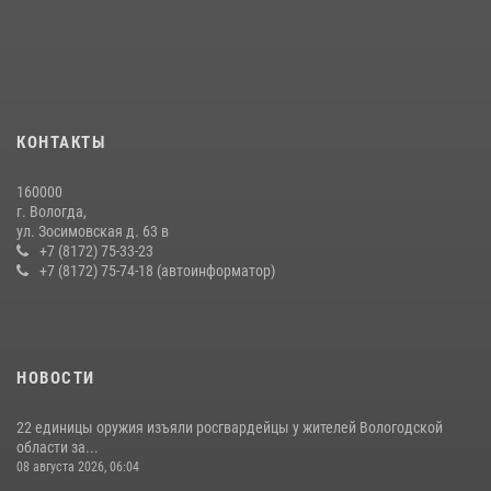
В Вологде представители Росгвардии и УМВД обсудили
взаимодействие по профилактике мошенничеств
22 июля 2026, 12:10
2
21 единицу оружия изъяли за минувшую неделю сотрудники
КОНТАКТЫ
Росгвардии в Вологодской области
20 июля 2026, 10:47
160000
г. Вологда,
В ВОЛОГДЕ РОСГВАРДЕЙЦЫ ЗАДЕРЖАЛИ МУЖЧИНУ,
ул. Зосимовская д. 63 в
ОТКАЗЫВАВШЕГОСЯ ОСВОБОДИТЬ НОМЕР В ГОСТИНИЦЕ
+7 (8172) 75-33-23
+7 (8172) 75-74-18 (автоинформатор)
24 июля 2026, 07:32
НОВОСТИ
22 единицы оружия изъяли росгвардейцы у жителей Вологодской
области за...
08 августа 2026, 06:04