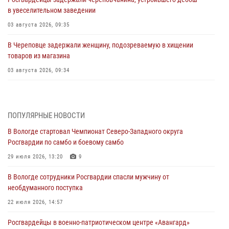
в увеселительном заведении
03 августа 2026, 09:35
В Череповце задержали женщину, подозреваемую в хищении
товаров из магазина
03 августа 2026, 09:34
В Вологде определились победители и призеры Чемпионатов
Северо-Западного округа Росгвардии по спортивному и боевому
самбо
ПОПУЛЯРНЫЕ НОВОСТИ
03 августа 2026, 08:54
8
1
В Вологде стартовал Чемпионат Северо-Западного округа
Росгвардии по самбо и боевому самбо
ЗА МИНУВШУЮ НЕДЕЛЮ СОТРУДНИКАМИ ВНЕВЕДОМСТВЕННОЙ
ОХРАНЫ РОСГВАРДИИ В ВОЛОГОДСКОЙ ОБЛАСТИ ЗАДЕРЖАНО 23
29 июля 2026, 13:20
9
ПРАВОНАРУШИТЕЛЯ
В Вологде сотрудники Росгвардии спасли мужчину от
02 августа 2026, 10:37
необдуманного поступка
Росгвардейцы в г. Соколе задержали несовершеннолетнего
22 июля 2026, 14:57
нарушителя на питбайке
Росгвардейцы в военно-патриотическом центре «Авангард»
31 июля 2026, 06:43