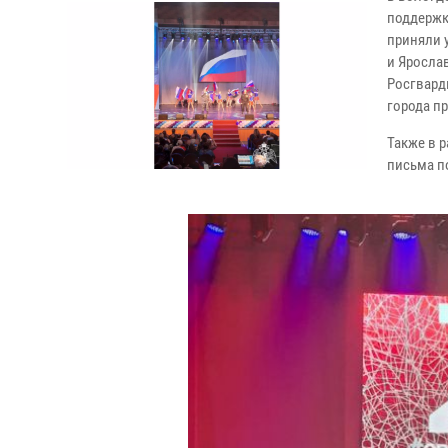
поддержк
приняли 
и Яросла
Росгвард
города п
Также в р
письма п