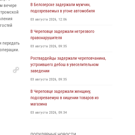
В Белозерске задержали мужчин,
м вечере
подозреваемых в угоне автомобиля
стромской
авления
03 августа 2026, 12:06
гостей
В Череповце задержали нетрезвого
правонарушителя
и передать
03 августа 2026, 09:35
 операции.
Росгвардейцы задержали череповчанина,
устроившего дебош в увеселительном
заведении
03 августа 2026, 09:35
В Череповце задержали женщину,
подозреваемую в хищении товаров из
магазина
03 августа 2026, 09:34
В Вологде определились победители и
призеры Чемпионатов Северо-Западного
ПОПУЛЯРНЫЕ НОВОСТИ