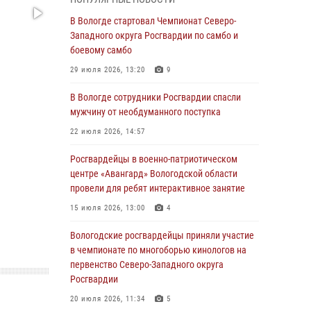
округа Росгвардии по спортивному и боевому
самбо
В Вологде стартовал Чемпионат Северо-
Западного округа Росгвардии по самбо и
03 августа 2026, 08:54
8
1
боевому самбо
ЗА МИНУВШУЮ НЕДЕЛЮ СОТРУДНИКАМИ
29 июля 2026, 13:20
9
ВНЕВЕДОМСТВЕННОЙ ОХРАНЫ РОСГВАРДИИ
В ВОЛОГОДСКОЙ ОБЛАСТИ ЗАДЕРЖАНО 23
В Вологде сотрудники Росгвардии спасли
ПРАВОНАРУШИТЕЛЯ
мужчину от необдуманного поступка
02 августа 2026, 10:37
22 июля 2026, 14:57
Росгвардейцы в г. Соколе задержали
Росгвардейцы в военно-патриотическом
несовершеннолетнего нарушителя
центре «Авангард» Вологодской области
на питбайке
провели для ребят интерактивное занятие
31 июля 2026, 06:43
15 июля 2026, 13:00
4
В Вологде стартовал Чемпионат Северо-
Вологодские росгвардейцы приняли участие
Западного округа Росгвардии по самбо и
в чемпионате по многоборью кинологов на
боевому самбо
первенство Северо-Западного округа
Росгвардии
29 июля 2026, 13:20
9
20 июля 2026, 11:34
5
В Вологде росгвардейцы задержали