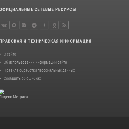
Вологодской области задержали сотрудники
ОФИЦИАЛЬНЫЕ СЕТЕВЫЕ РЕСУРСЫ
вневедомственной охраны Росгвардии за
минувшую неделю
20 июля 2026, 09:06
21 единицу оружия изъяли за минувшую
ПРАВОВАЯ И ТЕХНИЧЕСКАЯ ИНФОРМАЦИЯ
неделю сотрудники Росгвардии в
Вологодской области
О сайте
20 июля 2026, 10:47
Об использовании информации сайта
Правила обработки персональных данных
Сообщить об ошибках