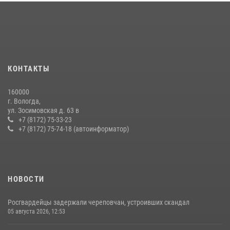
В Соколе росгвардейцы задержали двух нетрезвых мужчин,
угрожавших молодежи расправой
08 июля 2026, 07:52
1
16 правонарушителей на территории Вологодской области
задержали сотрудники вневедомственной охраны Росгвардии за
КОНТАКТЫ
минувшую неделю
20 июля 2026, 09:06
160000
г. Вологда,
21 единицу оружия изъяли за минувшую неделю сотрудники
ул. Зосимовская д. 63 в
Росгвардии в Вологодской области
+7 (8172) 75-33-23
+7 (8172) 75-74-18 (автоинформатор)
20 июля 2026, 10:47
НОВОСТИ
Росгвардейцы задержали череповчан, устроивших скандал
05 августа 2026, 12:53