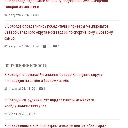
В Череповце задержали женщину, подозреваемую в хищении
товаров из магазина
03 августа 2026, 09:34
В Вологде определились победители и призеры Чемпионатов
Северо-Западного округа Росгвардии по спортивному и боевому
самбо
03 августа 2026, 08:54
8
1
ЗА МИНУВШУЮ НЕДЕЛЮ СОТРУДНИКАМИ ВНЕВЕДОМСТВЕННОЙ
ОХРАНЫ РОСГВАРДИИ В ВОЛОГОДСКОЙ ОБЛАСТИ ЗАДЕРЖАНО 23
ПОПУЛЯРНЫЕ НОВОСТИ
ПРАВОНАРУШИТЕЛЯ
В Вологде стартовал Чемпионат Северо-Западного округа
02 августа 2026, 10:37
Росгвардии по самбо и боевому самбо
Росгвардейцы в г. Соколе задержали несовершеннолетнего
29 июля 2026, 13:20
9
нарушителя на питбайке
В Вологде сотрудники Росгвардии спасли мужчину от
31 июля 2026, 06:43
необдуманного поступка
В Вологде стартовал Чемпионат Северо-Западного округа
22 июля 2026, 14:57
Росгвардии по самбо и боевому самбо
Росгвардейцы в военно-патриотическом центре «Авангард»