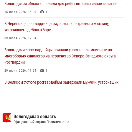
29 июля 2026, 13:20
9
Вологодской области провели для ребят интерактивное занятие
В Вологде росгвардейцы задержали мужчину, подозреваемого в
15 июля 2026, 13:00
4
хищении цветного металла
В Череповце росгвардейцы задержали нетрезвого мужчину,
29 июля 2026, 09:08
устроившего дебош в баре
09 июля 2026, 12:54
Вологодские росгвардейцы приняли участие в чемпионате по
многоборью кинологов на первенство Северо-Западного округа
Росгвардии
20 июля 2026, 11:34
5
В Великом Устюге росгвардейцы задержали мужчин, устроивших
стрельбу
27 июля 2026, 07:28
В Вологде представители Росгвардии и УМВД обсудили
взаимодействие по профилактике мошенничеств
Вологодская область
Официальный портал Правительства
22 июля 2026, 12:10
2