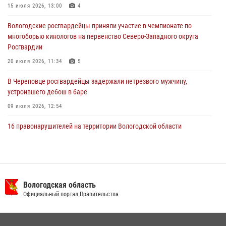
В Вологде росгвардейцы задержали мужчину, подозреваемого в
15 июля 2026, 13:00
4
хищении цветного металла
Вологодские росгвардейцы приняли участие в чемпионате по
29 июля 2026, 09:08
многоборью кинологов на первенство Северо-Западного округа
Росгвардии
20 июля 2026, 11:34
5
В Череповце росгвардейцы задержали нетрезвого мужчину,
устроившего дебош в баре
09 июля 2026, 12:54
16 правонарушителей на территории Вологодской области
задержали сотрудники вневедомственной охраны Росгвардии за
минувшую неделю
20 июля 2026, 09:06
В Великом Устюге росгвардейцы задержали мужчин, устроивших
Вологодская область
стрельбу
Официальный портал Правительства
27 июля 2026, 07:28