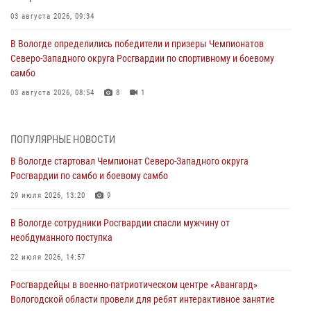
03 августа 2026, 09:34
В Вологде определились победители и призеры Чемпионатов
Северо-Западного округа Росгвардии по спортивному и боевому
самбо
03 августа 2026, 08:54
8
1
ЗА МИНУВШУЮ НЕДЕЛЮ СОТРУДНИКАМИ ВНЕВЕДОМСТВЕННОЙ
ОХРАНЫ РОСГВАРДИИ В ВОЛОГОДСКОЙ ОБЛАСТИ ЗАДЕРЖАНО 23
ПОПУЛЯРНЫЕ НОВОСТИ
ПРАВОНАРУШИТЕЛЯ
В Вологде стартовал Чемпионат Северо-Западного округа
02 августа 2026, 10:37
Росгвардии по самбо и боевому самбо
Росгвардейцы в г. Соколе задержали несовершеннолетнего
29 июля 2026, 13:20
9
нарушителя на питбайке
В Вологде сотрудники Росгвардии спасли мужчину от
31 июля 2026, 06:43
необдуманного поступка
В Вологде стартовал Чемпионат Северо-Западного округа
22 июля 2026, 14:57
Росгвардии по самбо и боевому самбо
Росгвардейцы в военно-патриотическом центре «Авангард»
29 июля 2026, 13:20
9
Вологодской области провели для ребят интерактивное занятие