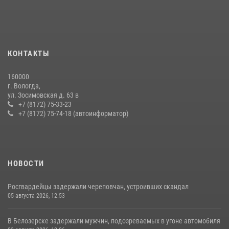
В Вологде представители Росгвардии и УМВД обсудили
взаимодействие по профилактике мошенничеств
22 июля 2026, 12:10
2
21 единицу оружия изъяли за минувшую неделю сотрудники
КОНТАКТЫ
Росгвардии в Вологодской области
20 июля 2026, 10:47
160000
г. Вологда,
В Соколе росгвардейцы задержали двух нетрезвых мужчин,
ул. Зосимовская д. 63 в
угрожавших молодежи расправой
+7 (8172) 75-33-23
+7 (8172) 75-74-18 (автоинформатор)
08 июля 2026, 07:52
1
НОВОСТИ
Росгвардейцы задержали череповчан, устроивших скандал
05 августа 2026, 12:53
В Белозерске задержали мужчин, подозреваемых в угоне автомобиля