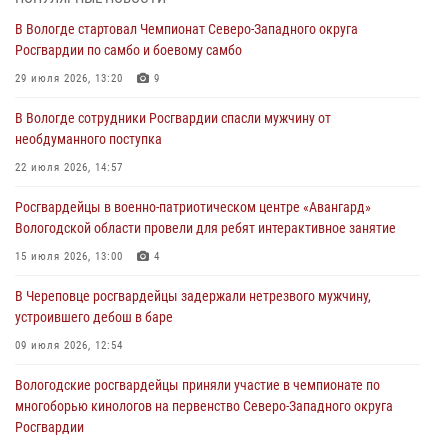
03 августа 2026, 08:54
8
1
В Вологде стартовал Чемпионат Северо-Западного округа
Росгвардии по самбо и боевому самбо
ЗА МИНУВШУЮ НЕДЕЛЮ СОТРУДНИКАМИ ВНЕВЕДОМСТВЕННОЙ
ОХРАНЫ РОСГВАРДИИ В ВОЛОГОДСКОЙ ОБЛАСТИ ЗАДЕРЖАНО 23
29 июля 2026, 13:20
9
ПРАВОНАРУШИТЕЛЯ
В Вологде сотрудники Росгвардии спасли мужчину от
02 августа 2026, 10:37
необдуманного поступка
Росгвардейцы в г. Соколе задержали несовершеннолетнего
22 июля 2026, 14:57
нарушителя на питбайке
Росгвардейцы в военно-патриотическом центре «Авангард»
31 июля 2026, 06:43
Вологодской области провели для ребят интерактивное занятие
В Вологде стартовал Чемпионат Северо-Западного округа
15 июля 2026, 13:00
4
Росгвардии по самбо и боевому самбо
В Череповце росгвардейцы задержали нетрезвого мужчину,
29 июля 2026, 13:20
9
устроившего дебош в баре
09 июля 2026, 12:54
Вологодские росгвардейцы приняли участие в чемпионате по
многоборью кинологов на первенство Северо-Западного округа
Росгвардии