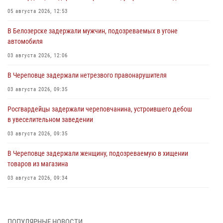
05 августа 2026, 12:53
В Белозерске задержали мужчин, подозреваемых в угоне
автомобиля
03 августа 2026, 12:06
В Череповце задержали нетрезвого правонарушителя
03 августа 2026, 09:35
Росгвардейцы задержали череповчанина, устроившего дебош
в увеселительном заведении
03 августа 2026, 09:35
В Череповце задержали женщину, подозреваемую в хищении
товаров из магазина
03 августа 2026, 09:34
В Вологде определились победители и призеры Чемпионатов
Северо-Западного округа Росгвардии по спортивному и боевому
самбо
ПОПУЛЯРНЫЕ НОВОСТИ