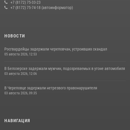
угрожавших молодежи расправой
+7 (8172) 75-33-23
+7 (8172) 75-74-18 (автоинформатор)
08 июля 2026, 07:52
1
НОВОСТИ
Росгвардейцы задержали череповчан, устроивших скандал
05 августа 2026, 12:53
В Белозерске задержали мужчин, подозреваемых в угоне автомобиля
03 августа 2026, 12:06
В Череповце задержали нетрезвого правонарушителя
03 августа 2026, 09:35
НАВИГАЦИЯ