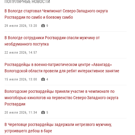
ПОПУЛЯРНЫЕ НОВОСТИ
ПРАВОНАРУШИТЕЛЯ
В Вологде стартовал Чемпионат Северо-Западного округа
02 августа 2026, 10:37
Росгвардии по самбо и боевому самбо
Росгвардейцы в г. Соколе задержали несовершеннолетнего
29 июля 2026, 13:20
9
нарушителя на питбайке
В Вологде сотрудники Росгвардии спасли мужчину от
31 июля 2026, 06:43
необдуманного поступка
В Вологде стартовал Чемпионат Северо-Западного округа
22 июля 2026, 14:57
Росгвардии по самбо и боевому самбо
Росгвардейцы в военно-патриотическом центре «Авангард»
29 июля 2026, 13:20
9
Вологодской области провели для ребят интерактивное занятие
В Вологде росгвардейцы задержали мужчину, подозреваемого в
15 июля 2026, 13:00
4
хищении цветного металла
Вологодские росгвардейцы приняли участие в чемпионате по
29 июля 2026, 09:08
многоборью кинологов на первенство Северо-Западного округа
Росгвардии
20 июля 2026, 11:34
5
В Череповце росгвардейцы задержали нетрезвого мужчину,
устроившего дебош в баре