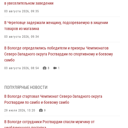
в увеселительном заведении
03 августа 2026, 09:35
В Череповце задержали женщину, подозреваемую в хищении
товаров из магазина
03 августа 2026, 09:34
В Вологде определились победители и призеры Чемпионатов
Северо-Западного округа Росгвардии по спортивному и боевому
самбо
03 августа 2026, 08:54
8
1
ЗА МИНУВШУЮ НЕДЕЛЮ СОТРУДНИКАМИ ВНЕВЕДОМСТВЕННОЙ
ОХРАНЫ РОСГВАРДИИ В ВОЛОГОДСКОЙ ОБЛАСТИ ЗАДЕРЖАНО 23
ПОПУЛЯРНЫЕ НОВОСТИ
ПРАВОНАРУШИТЕЛЯ
В Вологде стартовал Чемпионат Северо-Западного округа
02 августа 2026, 10:37
Росгвардии по самбо и боевому самбо
Росгвардейцы в г. Соколе задержали несовершеннолетнего
29 июля 2026, 13:20
9
нарушителя на питбайке
В Вологде сотрудники Росгвардии спасли мужчину от
31 июля 2026, 06:43
необдуманного поступка