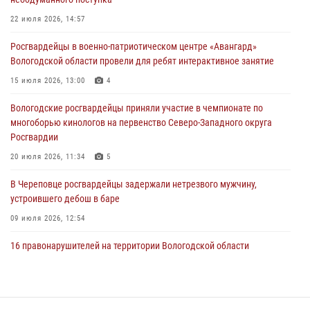
В Вологде стартовал Чемпионат Северо-Западного округа
22 июля 2026, 14:57
Росгвардии по самбо и боевому самбо
Росгвардейцы в военно-патриотическом центре «Авангард»
29 июля 2026, 13:20
9
Вологодской области провели для ребят интерактивное занятие
В Вологде росгвардейцы задержали мужчину, подозреваемого в
15 июля 2026, 13:00
4
хищении цветного металла
Вологодские росгвардейцы приняли участие в чемпионате по
29 июля 2026, 09:08
многоборью кинологов на первенство Северо-Западного округа
Росгвардии
20 июля 2026, 11:34
5
В Череповце росгвардейцы задержали нетрезвого мужчину,
устроившего дебош в баре
09 июля 2026, 12:54
16 правонарушителей на территории Вологодской области
задержали сотрудники вневедомственной охраны Росгвардии за
минувшую неделю
20 июля 2026, 09:06