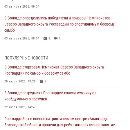
03 августа 2026, 09:34
В Вологде определились победители и призеры Чемпионатов
Северо-Западного округа Росгвардии по спортивному и боевому
самбо
03 августа 2026, 08:54
8
1
ЗА МИНУВШУЮ НЕДЕЛЮ СОТРУДНИКАМИ ВНЕВЕДОМСТВЕННОЙ
ОХРАНЫ РОСГВАРДИИ В ВОЛОГОДСКОЙ ОБЛАСТИ ЗАДЕРЖАНО 23
ПОПУЛЯРНЫЕ НОВОСТИ
ПРАВОНАРУШИТЕЛЯ
В Вологде стартовал Чемпионат Северо-Западного округа
02 августа 2026, 10:37
Росгвардии по самбо и боевому самбо
Росгвардейцы в г. Соколе задержали несовершеннолетнего
29 июля 2026, 13:20
9
нарушителя на питбайке
В Вологде сотрудники Росгвардии спасли мужчину от
31 июля 2026, 06:43
необдуманного поступка
В Вологде стартовал Чемпионат Северо-Западного округа
22 июля 2026, 14:57
Росгвардии по самбо и боевому самбо
Росгвардейцы в военно-патриотическом центре «Авангард»
29 июля 2026, 13:20
9
Вологодской области провели для ребят интерактивное занятие