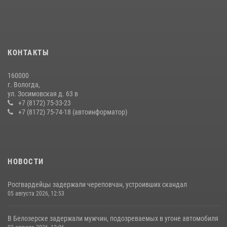
08 июля 2026, 07:52
1
16 правонарушителей на территории Вологодской области
задержали сотрудники вневедомственной охраны Росгвардии за
КОНТАКТЫ
минувшую неделю
20 июля 2026, 09:06
160000
г. Вологда,
21 единицу оружия изъяли за минувшую неделю сотрудники
ул. Зосимовская д. 63 в
Росгвардии в Вологодской области
+7 (8172) 75-33-23
+7 (8172) 75-74-18 (автоинформатор)
20 июля 2026, 10:47
НОВОСТИ
Росгвардейцы задержали череповчан, устроивших скандал
05 августа 2026, 12:53
В Белозерске задержали мужчин, подозреваемых в угоне автомобиля