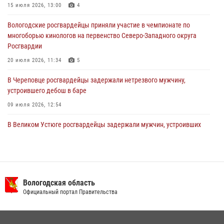
В Вологде росгвардейцы задержали мужчину, подозреваемого в
15 июля 2026, 13:00
4
хищении цветного металла
Вологодские росгвардейцы приняли участие в чемпионате по
29 июля 2026, 09:08
многоборью кинологов на первенство Северо-Западного округа
Росгвардии
20 июля 2026, 11:34
5
В Череповце росгвардейцы задержали нетрезвого мужчину,
устроившего дебош в баре
09 июля 2026, 12:54
В Великом Устюге росгвардейцы задержали мужчин, устроивших
стрельбу
27 июля 2026, 07:28
В Вологде представители Росгвардии и УМВД обсудили
взаимодействие по профилактике мошенничеств
Вологодская область
Официальный портал Правительства
22 июля 2026, 12:10
2
В Соколе росгвардейцы задержали двух нетрезвых мужчин,
угрожавших молодежи расправой