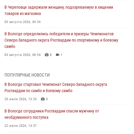
В Череповце задержали женщину, подозреваемую в хищении
товаров из магазина
03 августа 2026, 09:34
В Вологде определились победители и призеры Чемпионатов
Северо-Западного округа Росгвардии по спортивному и боевому
самбо
03 августа 2026, 08:54
8
1
ЗА МИНУВШУЮ НЕДЕЛЮ СОТРУДНИКАМИ ВНЕВЕДОМСТВЕННОЙ
ОХРАНЫ РОСГВАРДИИ В ВОЛОГОДСКОЙ ОБЛАСТИ ЗАДЕРЖАНО 23
ПОПУЛЯРНЫЕ НОВОСТИ
ПРАВОНАРУШИТЕЛЯ
В Вологде стартовал Чемпионат Северо-Западного округа
02 августа 2026, 10:37
Росгвардии по самбо и боевому самбо
Росгвардейцы в г. Соколе задержали несовершеннолетнего
29 июля 2026, 13:20
9
нарушителя на питбайке
В Вологде сотрудники Росгвардии спасли мужчину от
31 июля 2026, 06:43
необдуманного поступка
В Вологде стартовал Чемпионат Северо-Западного округа
22 июля 2026, 14:57
Росгвардии по самбо и боевому самбо