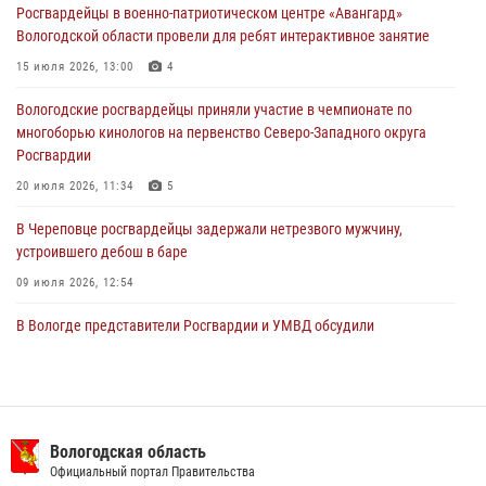
Росгвардейцы в военно-патриотическом центре «Авангард»
29 июля 2026, 13:20
9
Вологодской области провели для ребят интерактивное занятие
В Вологде росгвардейцы задержали мужчину, подозреваемого в
15 июля 2026, 13:00
4
хищении цветного металла
Вологодские росгвардейцы приняли участие в чемпионате по
29 июля 2026, 09:08
многоборью кинологов на первенство Северо-Западного округа
Росгвардии
20 июля 2026, 11:34
5
В Череповце росгвардейцы задержали нетрезвого мужчину,
устроившего дебош в баре
09 июля 2026, 12:54
В Вологде представители Росгвардии и УМВД обсудили
взаимодействие по профилактике мошенничеств
22 июля 2026, 12:10
2
В Соколе росгвардейцы задержали двух нетрезвых мужчин,
угрожавших молодежи расправой
Вологодская область
Официальный портал Правительства
08 июля 2026, 07:52
1