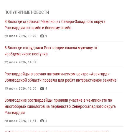
ЗА МИНУВШУЮ НЕДЕЛЮ СОТРУДНИКАМИ ВНЕВЕДОМСТВЕННОЙ
ОХРАНЫ РОСГВАРДИИ В ВОЛОГОДСКОЙ ОБЛАСТИ ЗАДЕРЖАНО 23
ПОПУЛЯРНЫЕ НОВОСТИ
ПРАВОНАРУШИТЕЛЯ
В Вологде стартовал Чемпионат Северо-Западного округа
02 августа 2026, 10:37
Росгвардии по самбо и боевому самбо
Росгвардейцы в г. Соколе задержали несовершеннолетнего
29 июля 2026, 13:20
9
нарушителя на питбайке
В Вологде сотрудники Росгвардии спасли мужчину от
31 июля 2026, 06:43
необдуманного поступка
В Вологде стартовал Чемпионат Северо-Западного округа
22 июля 2026, 14:57
Росгвардии по самбо и боевому самбо
Росгвардейцы в военно-патриотическом центре «Авангард»
29 июля 2026, 13:20
9
Вологодской области провели для ребят интерактивное занятие
В Вологде росгвардейцы задержали мужчину, подозреваемого в
15 июля 2026, 13:00
4
хищении цветного металла
Вологодские росгвардейцы приняли участие в чемпионате по
29 июля 2026, 09:08
многоборью кинологов на первенство Северо-Западного округа
Росгвардии
20 июля 2026, 11:34
5