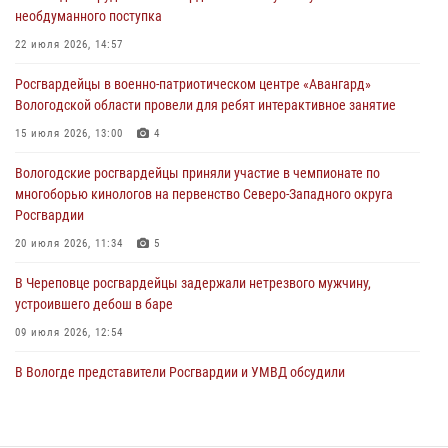
31 июля 2026, 06:43
необдуманного поступка
В Вологде стартовал Чемпионат Северо-Западного округа
22 июля 2026, 14:57
Росгвардии по самбо и боевому самбо
Росгвардейцы в военно-патриотическом центре «Авангард»
29 июля 2026, 13:20
9
Вологодской области провели для ребят интерактивное занятие
В Вологде росгвардейцы задержали мужчину, подозреваемого в
15 июля 2026, 13:00
4
хищении цветного металла
Вологодские росгвардейцы приняли участие в чемпионате по
29 июля 2026, 09:08
многоборью кинологов на первенство Северо-Западного округа
Росгвардии
20 июля 2026, 11:34
5
В Череповце росгвардейцы задержали нетрезвого мужчину,
устроившего дебош в баре
09 июля 2026, 12:54
В Вологде представители Росгвардии и УМВД обсудили
взаимодействие по профилактике мошенничеств
22 июля 2026, 12:10
2