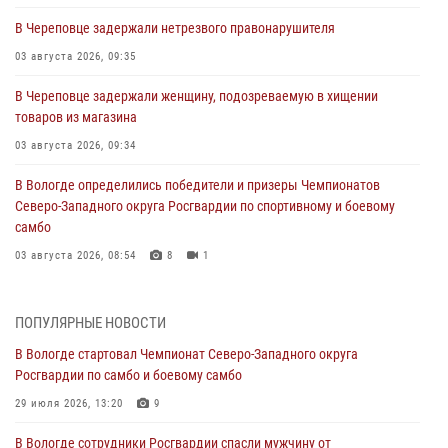
В Череповце задержали нетрезвого правонарушителя
03 августа 2026, 09:35
В Череповце задержали женщину, подозреваемую в хищении
товаров из магазина
03 августа 2026, 09:34
В Вологде определились победители и призеры Чемпионатов
Северо-Западного округа Росгвардии по спортивному и боевому
самбо
03 августа 2026, 08:54
8
1
ЗА МИНУВШУЮ НЕДЕЛЮ СОТРУДНИКАМИ ВНЕВЕДОМСТВЕННОЙ
ОХРАНЫ РОСГВАРДИИ В ВОЛОГОДСКОЙ ОБЛАСТИ ЗАДЕРЖАНО 23
ПОПУЛЯРНЫЕ НОВОСТИ
ПРАВОНАРУШИТЕЛЯ
В Вологде стартовал Чемпионат Северо-Западного округа
02 августа 2026, 10:37
Росгвардии по самбо и боевому самбо
Росгвардейцы в г. Соколе задержали несовершеннолетнего
29 июля 2026, 13:20
9
нарушителя на питбайке
В Вологде сотрудники Росгвардии спасли мужчину от