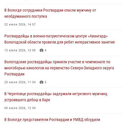
нарушителя на питбайке
В Вологде сотрудники Росгвардии спасли мужчину от
31 июля 2026, 06:43
необдуманного поступка
В Вологде стартовал Чемпионат Северо-Западного округа
22 июля 2026, 14:57
Росгвардии по самбо и боевому самбо
Росгвардейцы в военно-патриотическом центре «Авангард»
29 июля 2026, 13:20
9
Вологодской области провели для ребят интерактивное занятие
В Вологде росгвардейцы задержали мужчину, подозреваемого в
15 июля 2026, 13:00
4
хищении цветного металла
Вологодские росгвардейцы приняли участие в чемпионате по
29 июля 2026, 09:08
многоборью кинологов на первенство Северо-Западного округа
Росгвардии
20 июля 2026, 11:34
5
В Череповце росгвардейцы задержали нетрезвого мужчину,
устроившего дебош в баре
09 июля 2026, 12:54
В Вологде представители Росгвардии и УМВД обсудили
взаимодействие по профилактике мошенничеств