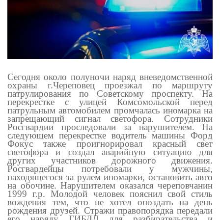
Сегодня около полуночи наряд вневедомственной
охраны г.Череповец проезжал по маршруту
патрулирования по Советскому проспекту. На
перекрестке с улицей Комсомольской перед
патрульным автомобилем промчалась иномарка на
запрещающий сигнал светофора. Сотрудники
Росгвардии проследовали за нарушителем. На
следующем перекрестке водитель машины Форд
Фокус также проигнорировал красный свет
светофора и создал аварийную ситуацию для
других участников дорожного движения.
Росгвардейцы потребовали у мужчины,
находящегося за рулем иномарки, остановить авто
на обочине. Нарушителем оказался череповчанин
1999 г.р. Молодой человек пояснил свой стиль
вождения тем, что не хотел опоздать на день
рождения друзей. Стражи правопорядка передали
его наряду ГИБДД для разбирательства и