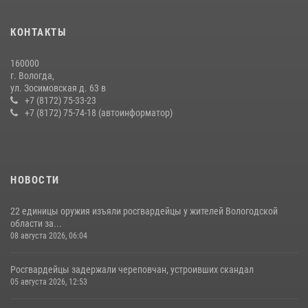
21 единицу оружия изъяли за минувшую неделю сотрудники
КОНТАКТЫ
Росгвардии в Вологодской области
20 июля 2026, 10:47
160000
г. Вологда,
26 единиц оружия сдали росгвардейцам добровольно жители
ул. Зосимовская д. 63 в
Вологодской области за минувшую неделю
+7 (8172) 75-33-23
+7 (8172) 75-74-18 (автоинформатор)
11 июля 2026, 05:49
НОВОСТИ
22 единицы оружия изъяли росгвардейцы у жителей Вологодской
области за...
08 августа 2026, 06:04
Росгвардейцы задержали череповчан, устроивших скандал
05 августа 2026, 12:53