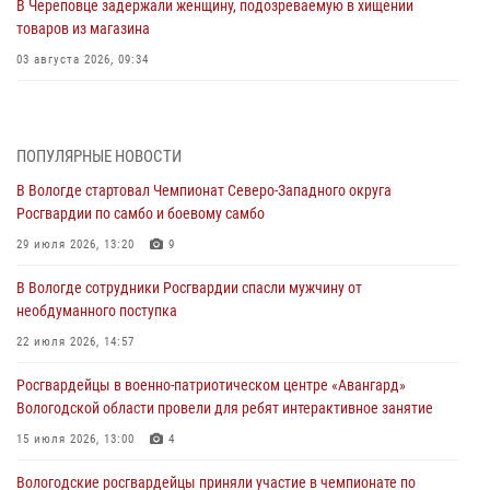
В Череповце задержали женщину, подозреваемую в хищении
товаров из магазина
03 августа 2026, 09:34
В Вологде определились победители и призеры Чемпионатов
Северо-Западного округа Росгвардии по спортивному и боевому
самбо
ПОПУЛЯРНЫЕ НОВОСТИ
03 августа 2026, 08:54
8
1
В Вологде стартовал Чемпионат Северо-Западного округа
Росгвардии по самбо и боевому самбо
ЗА МИНУВШУЮ НЕДЕЛЮ СОТРУДНИКАМИ ВНЕВЕДОМСТВЕННОЙ
ОХРАНЫ РОСГВАРДИИ В ВОЛОГОДСКОЙ ОБЛАСТИ ЗАДЕРЖАНО 23
29 июля 2026, 13:20
9
ПРАВОНАРУШИТЕЛЯ
В Вологде сотрудники Росгвардии спасли мужчину от
02 августа 2026, 10:37
необдуманного поступка
Росгвардейцы в г. Соколе задержали несовершеннолетнего
22 июля 2026, 14:57
нарушителя на питбайке
Росгвардейцы в военно-патриотическом центре «Авангард»
31 июля 2026, 06:43
Вологодской области провели для ребят интерактивное занятие
В Вологде стартовал Чемпионат Северо-Западного округа
15 июля 2026, 13:00
4
Росгвардии по самбо и боевому самбо
Вологодские росгвардейцы приняли участие в чемпионате по