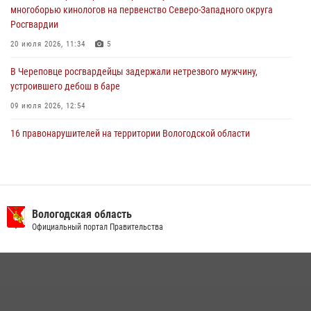
29 июля 2026, 13:20
9
многоборью кинологов на первенство Северо-Западного округа
Росгвардии
20 июля 2026, 11:34
5
В Череповце росгвардейцы задержали нетрезвого мужчину,
устроившего дебош в баре
09 июля 2026, 12:54
16 правонарушителей на территории Вологодской области
задержали сотрудники вневедомственной охраны Росгвардии за
минувшую неделю
20 июля 2026, 09:06
В Великом Устюге росгвардейцы задержали мужчин, устроивших
Вологодская область
стрельбу
Официальный портал Правительства
27 июля 2026, 07:28
В Вологде представители Росгвардии и УМВД обсудили
взаимодействие по профилактике мошенничеств
22 июля 2026, 12:10
2