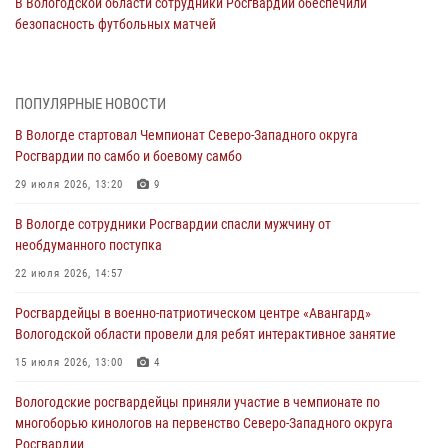
В Вологодской области сотрудники Росгвардии обеспечили
безопасность футбольных матчей
10 августа 2026, 07:37
4
20 правонарушителей на территории Вологодской области
ПОПУЛЯРНЫЕ НОВОСТИ
задержали сотрудники вневедомственной охраны Росгвардии за
минувшую неделю
В Вологде стартовал Чемпионат Северо-Западного округа
Росгвардии по самбо и боевому самбо
09 августа 2026, 06:13
29 июля 2026, 13:20
9
22 единицы оружия изъяли росгвардейцы у жителей Вологодской
области за минувшую неделю
В Вологде сотрудники Росгвардии спасли мужчину от
необдуманного поступка
08 августа 2026, 06:04
22 июля 2026, 14:57
Росгвардейцы задержали череповчан, устроивших скандал
Росгвардейцы в военно-патриотическом центре «Авангард»
05 августа 2026, 12:53
Вологодской области провели для ребят интерактивное занятие
В Белозерске задержали мужчин, подозреваемых в угоне
15 июля 2026, 13:00
4
автомобиля
Вологодские росгвардейцы приняли участие в чемпионате по
03 августа 2026, 12:06
многоборью кинологов на первенство Северо-Западного округа
Росгвардии
Росгвардейцы задержали череповчанина, устроившего дебош