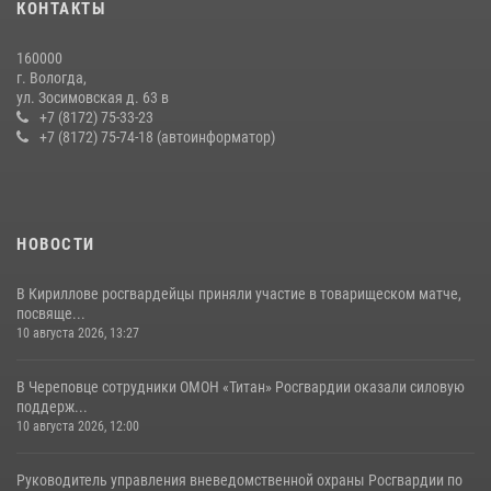
КОНТАКТЫ
Вологодской области за минувшую неделю
11 июля 2026, 05:49
160000
г. Вологда,
В ВОЛОГДЕ РОСГВАРДЕЙЦЫ ЗАДЕРЖАЛИ МУЖЧИНУ,
ул. Зосимовская д. 63 в
ОТКАЗЫВАВШЕГОСЯ ОСВОБОДИТЬ НОМЕР В ГОСТИНИЦЕ
+7 (8172) 75-33-23
+7 (8172) 75-74-18 (автоинформатор)
24 июля 2026, 07:32
НОВОСТИ
В Кириллове росгвардейцы приняли участие в товарищеском матче,
посвяще...
10 августа 2026, 13:27
В Череповце сотрудники ОМОН «Титан» Росгвардии оказали силовую
поддерж...
10 августа 2026, 12:00
Руководитель управления вневедомственной охраны Росгвардии по