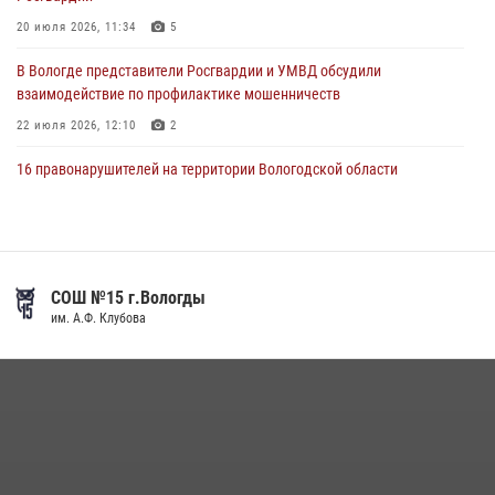
в увеселительном заведении
20 июля 2026, 11:34
5
03 августа 2026, 09:35
В Вологде представители Росгвардии и УМВД обсудили
взаимодействие по профилактике мошенничеств
22 июля 2026, 12:10
2
16 правонарушителей на территории Вологодской области
задержали сотрудники вневедомственной охраны Росгвардии за
минувшую неделю
20 июля 2026, 09:06
В Великом Устюге росгвардейцы задержали мужчин, устроивших
СОШ №15 г.Вологды
стрельбу
им. А.Ф. Клубова
27 июля 2026, 07:28
21 единицу оружия изъяли за минувшую неделю сотрудники
Росгвардии в Вологодской области
20 июля 2026, 10:47
26 единиц оружия сдали росгвардейцам добровольно жители