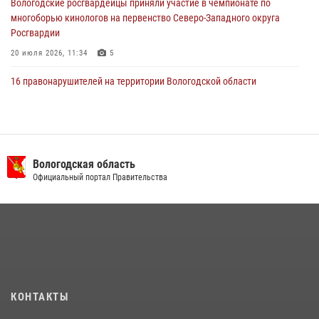
Вологодские росгвардейцы приняли участие в чемпионате по
многоборью кинологов на первенство Северо-Западного округа
Росгвардии
20 июля 2026, 11:34
5
16 правонарушителей на территории Вологодской области
задержали сотрудники вневедомственной охраны Росгвардии за
минувшую неделю
20 июля 2026, 09:06
В Великом Устюге росгвардейцы задержали мужчин, устроивших
Вологодская область
стрельбу
Официальный портал Правительства
27 июля 2026, 07:28
В Вологде представители Росгвардии и УМВД обсудили
взаимодействие по профилактике мошенничеств
22 июля 2026, 12:10
2
21 единицу оружия изъяли за минувшую неделю сотрудники
КОНТАКТЫ
Росгвардии в Вологодской области