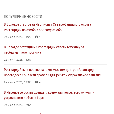
В Вологде определились победители и призеры Чемпионатов
Северо-Западного округа Росгвардии по спортивному и боевому
самбо
ПОПУЛЯРНЫЕ НОВОСТИ
03 августа 2026, 08:54
8
1
В Вологде стартовал Чемпионат Северо-Западного округа
Росгвардии по самбо и боевому самбо
ЗА МИНУВШУЮ НЕДЕЛЮ СОТРУДНИКАМИ ВНЕВЕДОМСТВЕННОЙ
ОХРАНЫ РОСГВАРДИИ В ВОЛОГОДСКОЙ ОБЛАСТИ ЗАДЕРЖАНО 23
29 июля 2026, 13:20
9
ПРАВОНАРУШИТЕЛЯ
В Вологде сотрудники Росгвардии спасли мужчину от
02 августа 2026, 10:37
необдуманного поступка
Росгвардейцы в г. Соколе задержали несовершеннолетнего
22 июля 2026, 14:57
нарушителя на питбайке
Росгвардейцы в военно-патриотическом центре «Авангард»
31 июля 2026, 06:43
Вологодской области провели для ребят интерактивное занятие
В Вологде стартовал Чемпионат Северо-Западного округа
15 июля 2026, 13:00
4
Росгвардии по самбо и боевому самбо
В Череповце росгвардейцы задержали нетрезвого мужчину,
29 июля 2026, 13:20
9
устроившего дебош в баре
09 июля 2026, 12:54