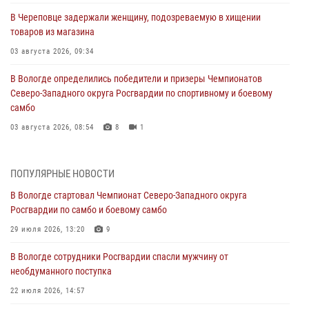
В Череповце задержали женщину, подозреваемую в хищении
товаров из магазина
03 августа 2026, 09:34
В Вологде определились победители и призеры Чемпионатов
Северо-Западного округа Росгвардии по спортивному и боевому
самбо
03 августа 2026, 08:54
8
1
ЗА МИНУВШУЮ НЕДЕЛЮ СОТРУДНИКАМИ ВНЕВЕДОМСТВЕННОЙ
ОХРАНЫ РОСГВАРДИИ В ВОЛОГОДСКОЙ ОБЛАСТИ ЗАДЕРЖАНО 23
ПОПУЛЯРНЫЕ НОВОСТИ
ПРАВОНАРУШИТЕЛЯ
В Вологде стартовал Чемпионат Северо-Западного округа
02 августа 2026, 10:37
Росгвардии по самбо и боевому самбо
Росгвардейцы в г. Соколе задержали несовершеннолетнего
29 июля 2026, 13:20
9
нарушителя на питбайке
В Вологде сотрудники Росгвардии спасли мужчину от
31 июля 2026, 06:43
необдуманного поступка
В Вологде стартовал Чемпионат Северо-Западного округа
22 июля 2026, 14:57
Росгвардии по самбо и боевому самбо