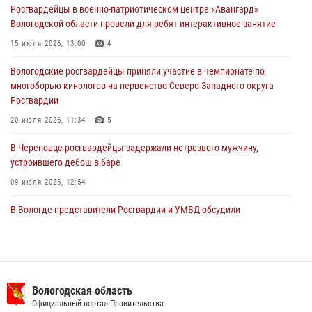
Росгвардейцы в военно-патриотическом центре «Авангард»
29 июля 2026, 13:20
9
Вологодской области провели для ребят интерактивное занятие
В Вологде росгвардейцы задержали мужчину, подозреваемого в
15 июля 2026, 13:00
4
хищении цветного металла
Вологодские росгвардейцы приняли участие в чемпионате по
29 июля 2026, 09:08
многоборью кинологов на первенство Северо-Западного округа
Росгвардии
20 июля 2026, 11:34
5
В Череповце росгвардейцы задержали нетрезвого мужчину,
устроившего дебош в баре
09 июля 2026, 12:54
В Вологде представители Росгвардии и УМВД обсудили
взаимодействие по профилактике мошенничеств
22 июля 2026, 12:10
2
В Великом Устюге росгвардейцы задержали мужчин, устроивших
стрельбу
Вологодская область
Официальный портал Правительства
27 июля 2026, 07:28