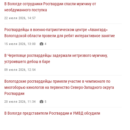
В Вологде сотрудники Росгвардии спасли мужчину от
31 июля 2026, 06:43
необдуманного поступка
В Вологде стартовал Чемпионат Северо-Западного округа
22 июля 2026, 14:57
Росгвардии по самбо и боевому самбо
Росгвардейцы в военно-патриотическом центре «Авангард»
29 июля 2026, 13:20
9
Вологодской области провели для ребят интерактивное занятие
В Вологде росгвардейцы задержали мужчину, подозреваемого в
15 июля 2026, 13:00
4
хищении цветного металла
В Череповце росгвардейцы задержали нетрезвого мужчину,
29 июля 2026, 09:08
устроившего дебош в баре
09 июля 2026, 12:54
Вологодские росгвардейцы приняли участие в чемпионате по
многоборью кинологов на первенство Северо-Западного округа
Росгвардии
20 июля 2026, 11:34
5
В Вологде представители Росгвардии и УМВД обсудили
взаимодействие по профилактике мошенничеств
22 июля 2026, 12:10
2