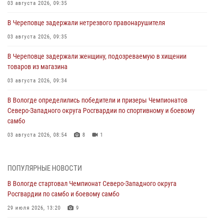
03 августа 2026, 09:35
В Череповце задержали нетрезвого правонарушителя
03 августа 2026, 09:35
В Череповце задержали женщину, подозреваемую в хищении
товаров из магазина
03 августа 2026, 09:34
В Вологде определились победители и призеры Чемпионатов
Северо-Западного округа Росгвардии по спортивному и боевому
самбо
03 августа 2026, 08:54
8
1
ЗА МИНУВШУЮ НЕДЕЛЮ СОТРУДНИКАМИ ВНЕВЕДОМСТВЕННОЙ
ОХРАНЫ РОСГВАРДИИ В ВОЛОГОДСКОЙ ОБЛАСТИ ЗАДЕРЖАНО 23
ПОПУЛЯРНЫЕ НОВОСТИ
ПРАВОНАРУШИТЕЛЯ
В Вологде стартовал Чемпионат Северо-Западного округа
02 августа 2026, 10:37
Росгвардии по самбо и боевому самбо
Росгвардейцы в г. Соколе задержали несовершеннолетнего
29 июля 2026, 13:20
9
нарушителя на питбайке