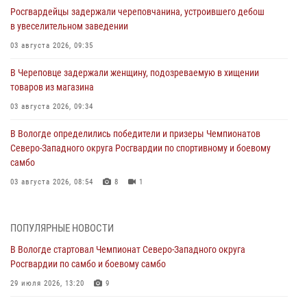
Росгвардейцы задержали череповчанина, устроившего дебош
в увеселительном заведении
03 августа 2026, 09:35
В Череповце задержали женщину, подозреваемую в хищении
товаров из магазина
03 августа 2026, 09:34
В Вологде определились победители и призеры Чемпионатов
Северо-Западного округа Росгвардии по спортивному и боевому
самбо
03 августа 2026, 08:54
8
1
ЗА МИНУВШУЮ НЕДЕЛЮ СОТРУДНИКАМИ ВНЕВЕДОМСТВЕННОЙ
ОХРАНЫ РОСГВАРДИИ В ВОЛОГОДСКОЙ ОБЛАСТИ ЗАДЕРЖАНО 23
ПОПУЛЯРНЫЕ НОВОСТИ
ПРАВОНАРУШИТЕЛЯ
В Вологде стартовал Чемпионат Северо-Западного округа
02 августа 2026, 10:37
Росгвардии по самбо и боевому самбо
Росгвардейцы в г. Соколе задержали несовершеннолетнего
29 июля 2026, 13:20
9
нарушителя на питбайке