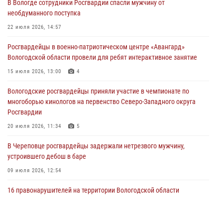
В Вологде сотрудники Росгвардии спасли мужчину от
31 июля 2026, 06:43
необдуманного поступка
В Вологде стартовал Чемпионат Северо-Западного округа
22 июля 2026, 14:57
Росгвардии по самбо и боевому самбо
Росгвардейцы в военно-патриотическом центре «Авангард»
29 июля 2026, 13:20
9
Вологодской области провели для ребят интерактивное занятие
В Вологде росгвардейцы задержали мужчину, подозреваемого в
15 июля 2026, 13:00
4
хищении цветного металла
Вологодские росгвардейцы приняли участие в чемпионате по
29 июля 2026, 09:08
многоборью кинологов на первенство Северо-Западного округа
Росгвардии
20 июля 2026, 11:34
5
В Череповце росгвардейцы задержали нетрезвого мужчину,
устроившего дебош в баре
09 июля 2026, 12:54
16 правонарушителей на территории Вологодской области
задержали сотрудники вневедомственной охраны Росгвардии за
минувшую неделю