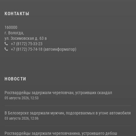
16 правонарушителей на территории Вологодской области
задержали сотрудники вневедомственной охраны Росгвардии за
КОНТАКТЫ
минувшую неделю
20 июля 2026, 09:06
160000
г. Вологда,
21 единицу оружия изъяли за минувшую неделю сотрудники
ул. Зосимовская д. 63 в
Росгвардии в Вологодской области
+7 (8172) 75-33-23
+7 (8172) 75-74-18 (автоинформатор)
20 июля 2026, 10:47
НОВОСТИ
Росгвардейцы задержали череповчан, устроивших скандал
05 августа 2026, 12:53
В Белозерске задержали мужчин, подозреваемых в угоне автомобиля
03 августа 2026, 12:06
Росгвардейцы задержали череповчанина, устроившего дебош