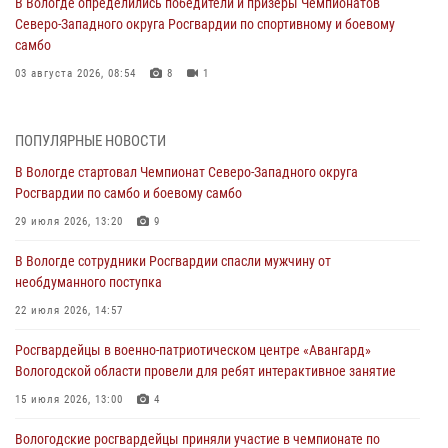
В Вологде определились победители и призеры Чемпионатов
Северо-Западного округа Росгвардии по спортивному и боевому
самбо
03 августа 2026, 08:54
8
1
ЗА МИНУВШУЮ НЕДЕЛЮ СОТРУДНИКАМИ ВНЕВЕДОМСТВЕННОЙ
ОХРАНЫ РОСГВАРДИИ В ВОЛОГОДСКОЙ ОБЛАСТИ ЗАДЕРЖАНО 23
ПОПУЛЯРНЫЕ НОВОСТИ
ПРАВОНАРУШИТЕЛЯ
В Вологде стартовал Чемпионат Северо-Западного округа
02 августа 2026, 10:37
Росгвардии по самбо и боевому самбо
Росгвардейцы в г. Соколе задержали несовершеннолетнего
29 июля 2026, 13:20
9
нарушителя на питбайке
В Вологде сотрудники Росгвардии спасли мужчину от
31 июля 2026, 06:43
необдуманного поступка
В Вологде стартовал Чемпионат Северо-Западного округа
22 июля 2026, 14:57
Росгвардии по самбо и боевому самбо
Росгвардейцы в военно-патриотическом центре «Авангард»
29 июля 2026, 13:20
9
Вологодской области провели для ребят интерактивное занятие
В Вологде росгвардейцы задержали мужчину, подозреваемого в
15 июля 2026, 13:00
4
хищении цветного металла
Вологодские росгвардейцы приняли участие в чемпионате по