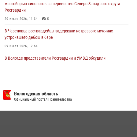
29 июля 2026, 09:08
многоборью кинологов на первенство Северо-Западного округа
Росгвардии
20 июля 2026, 11:34
5
В Череповце росгвардейцы задержали нетрезвого мужчину,
устроившего дебош в баре
09 июля 2026, 12:54
В Вологде представители Росгвардии и УМВД обсудили
взаимодействие по профилактике мошенничеств
22 июля 2026, 12:10
2
В Великом Устюге росгвардейцы задержали мужчин, устроивших
стрельбу
Вологодская область
Официальный портал Правительства
27 июля 2026, 07:28
В Соколе росгвардейцы задержали двух нетрезвых мужчин,
угрожавших молодежи расправой
08 июля 2026, 07:52
1