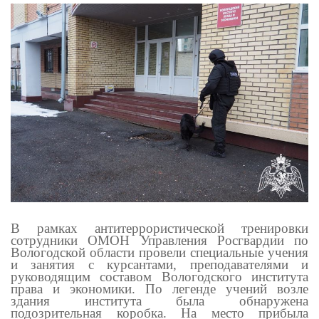
В рамках антитеррористической тренировки
со
т
рудники ОМОН Управления Ро
с
гвардии по
Вологодской области провели специальные учения
и занятия с к
у
рсантами, преподавателями и
руководящим составом Вологодского института
права и эк
о
номики. По легенде учений возле
здания и
н
ститута была обнаружена
подозрительная коробка. На место прибыла