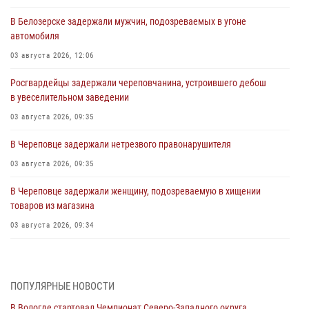
В Белозерске задержали мужчин, подозреваемых в угоне
автомобиля
03 августа 2026, 12:06
Росгвардейцы задержали череповчанина, устроившего дебош
в увеселительном заведении
03 августа 2026, 09:35
В Череповце задержали нетрезвого правонарушителя
03 августа 2026, 09:35
В Череповце задержали женщину, подозреваемую в хищении
товаров из магазина
03 августа 2026, 09:34
В Вологде определились победители и призеры Чемпионатов
Северо-Западного округа Росгвардии по спортивному и боевому
самбо
ПОПУЛЯРНЫЕ НОВОСТИ
03 августа 2026, 08:54
8
1
В Вологде стартовал Чемпионат Северо-Западного округа