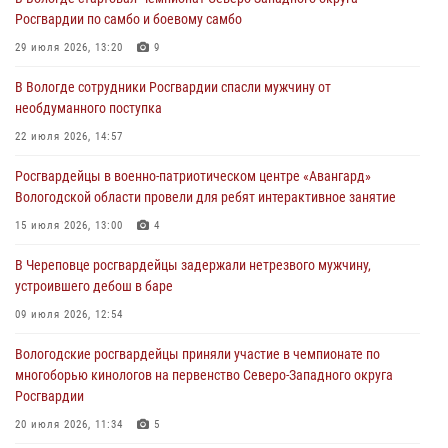
Росгвардии по самбо и боевому самбо
ЗА МИНУВШУЮ НЕДЕЛЮ СОТРУДНИКАМИ ВНЕВЕДОМСТВЕННОЙ
ОХРАНЫ РОСГВАРДИИ В ВОЛОГОДСКОЙ ОБЛАСТИ ЗАДЕРЖАНО 23
29 июля 2026, 13:20
9
ПРАВОНАРУШИТЕЛЯ
В Вологде сотрудники Росгвардии спасли мужчину от
02 августа 2026, 10:37
необдуманного поступка
Росгвардейцы в г. Соколе задержали несовершеннолетнего
22 июля 2026, 14:57
нарушителя на питбайке
Росгвардейцы в военно-патриотическом центре «Авангард»
31 июля 2026, 06:43
Вологодской области провели для ребят интерактивное занятие
В Вологде стартовал Чемпионат Северо-Западного округа
15 июля 2026, 13:00
4
Росгвардии по самбо и боевому самбо
В Череповце росгвардейцы задержали нетрезвого мужчину,
29 июля 2026, 13:20
9
устроившего дебош в баре
09 июля 2026, 12:54
Вологодские росгвардейцы приняли участие в чемпионате по
многоборью кинологов на первенство Северо-Западного округа
Росгвардии
20 июля 2026, 11:34
5