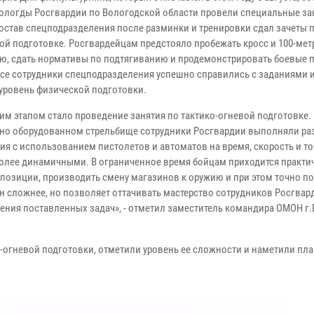
ологды Росгвардии по Вологодской области провели специальные зан
остав спецподразделения после разминки и тренировки сдал зачеты 
ой подготовке. Росгвардейцам предстояло пробежать кросс и 100-ме
ю, сдать нормативы по подтягиванию и продемонстрировать боевые 
Все сотрудники спецподразделения успешно справились с заданиями 
уровень физической подготовки.
м этапом стало проведение занятия по тактико-огневой подготовке.
но оборудованном стрельбище сотрудники Росгвардии выполняли р
ия с использованием пистолетов и автоматов на время, скорость и то
более динамичными. В ограниченное время бойцам приходится практи
 позиции, производить смену магазинов к оружию и при этом точно п
н сложнее, но позволяет оттачивать мастерство сотрудников Росгвар
ения поставленных задач», - отметил заместитель командира ОМОН г
-огневой подготовки, отметили уровень ее сложности и наметили пл