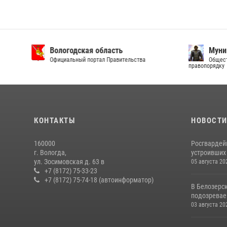
Вологодская область
Муни
Официальный портал Правительства
Общест
правопорядку
КОНТАКТЫ
НОВОСТ
160000
Росгвардей
г. Вологда,
устроивших
ул. Зосимовская д. 63 в
05 августа 20
+7 (8172) 75-33-23
+7 (8172) 75-74-18 (автоинформатор)
В Белозерс
подозревае
03 августа 20