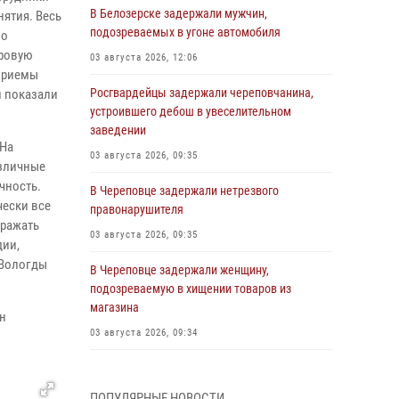
В Белозерске задержали мужчин,
ятия. Весь
подозреваемых в угоне автомобиля
по
тровую
03 августа 2026, 12:06
приемы
Росгвардейцы задержали череповчанина,
и показали
устроившего дебош в увеселительном
заведении
 На
03 августа 2026, 09:35
азличные
чность.
В Череповце задержали нетрезвого
чески все
правонарушителя
оражать
03 августа 2026, 09:35
дии,
.Вологды
В Череповце задержали женщину,
подозреваемую в хищении товаров из
магазина
ан
03 августа 2026, 09:34
В Вологде определились победители и
призеры Чемпионатов Северо-Западного
ПОПУЛЯРНЫЕ НОВОСТИ