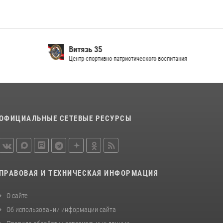
В Соколе росгвардейцы задержали двух
нетрезвых мужчин, угрожавших молодежи
расправой
08 июля 2026, 07:52
1
Витязь 35
Центр спортивно-патриотического воспитания
21 единицу оружия изъяли за минувшую
неделю сотрудники Росгвардии в
Вологодской области
20 июля 2026, 10:47
ОФИЦИАЛЬНЫЕ СЕТЕВЫЕ РЕСУРСЫ
ПРАВОВАЯ И ТЕХНИЧЕСКАЯ ИНФОРМАЦИЯ
О сайте
Об использовании информации сайта