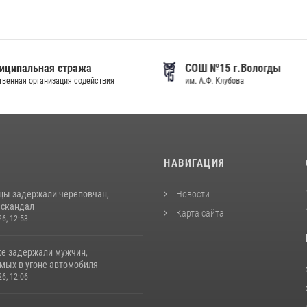
иципальная стража
СОШ №15 г.Вологды
венная организация содействия
им. А.Ф. Клубова
И
НАВИГАЦИЯ
цы задержали череповчан,
Новости
 скандал
Карта сайта
26, 12:53
ке задержали мужчин,
мых в угоне автомобиля
26, 12:06