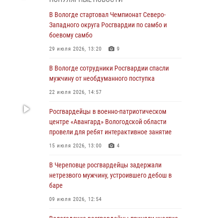
округа Росгвардии по спортивному и боевому
самбо
В Вологде стартовал Чемпионат Северо-
Западного округа Росгвардии по самбо и
03 августа 2026, 08:54
8
1
боевому самбо
ЗА МИНУВШУЮ НЕДЕЛЮ СОТРУДНИКАМИ
29 июля 2026, 13:20
9
ВНЕВЕДОМСТВЕННОЙ ОХРАНЫ РОСГВАРДИИ
В ВОЛОГОДСКОЙ ОБЛАСТИ ЗАДЕРЖАНО 23
В Вологде сотрудники Росгвардии спасли
ПРАВОНАРУШИТЕЛЯ
мужчину от необдуманного поступка
02 августа 2026, 10:37
22 июля 2026, 14:57
Росгвардейцы в г. Соколе задержали
Росгвардейцы в военно-патриотическом
несовершеннолетнего нарушителя
центре «Авангард» Вологодской области
на питбайке
провели для ребят интерактивное занятие
31 июля 2026, 06:43
15 июля 2026, 13:00
4
В Вологде стартовал Чемпионат Северо-
В Череповце росгвардейцы задержали
Западного округа Росгвардии по самбо и
нетрезвого мужчину, устроившего дебош в
боевому самбо
баре
29 июля 2026, 13:20
9
09 июля 2026, 12:54
В Вологде росгвардейцы задержали