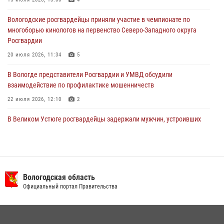
Росгвардейцы в г. Соколе задержали несовершеннолетнего
Вологодские росгвардейцы приняли участие в чемпионате по
нарушителя на питбайке
многоборью кинологов на первенство Северо-Западного округа
31 июля 2026, 06:43
Росгвардии
20 июля 2026, 11:34
5
В Вологде представители Росгвардии и УМВД обсудили
взаимодействие по профилактике мошенничеств
22 июля 2026, 12:10
2
В Великом Устюге росгвардейцы задержали мужчин, устроивших
стрельбу
27 июля 2026, 07:28
16 правонарушителей на территории Вологодской области
задержали сотрудники вневедомственной охраны Росгвардии за
Вологодская область
минувшую неделю
Официальный портал Правительства
20 июля 2026, 09:06
21 единицу оружия изъяли за минувшую неделю сотрудники