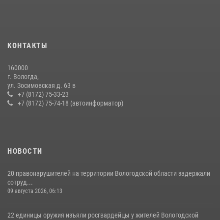
Росгвардии в Вологодской области
20 июля 2026, 10:47
В ВОЛОГДЕ РОСГВАРДЕЙЦЫ ЗАДЕРЖАЛИ МУЖЧИНУ,
КОНТАКТЫ
ОТКАЗЫВАВШЕГОСЯ ОСВОБОДИТЬ НОМЕР В ГОСТИНИЦЕ
24 июля 2026, 07:32
160000
г. Вологда,
26 единиц оружия сдали росгвардейцам добровольно жители
ул. Зосимовская д. 63 в
Вологодской области за минувшую неделю
+7 (8172) 75-33-23
+7 (8172) 75-74-18 (автоинформатор)
11 июля 2026, 05:49
НОВОСТИ
20 правонарушителей на территории Вологодской области задержали
сотруд...
09 августа 2026, 06:13
22 единицы оружия изъяли росгвардейцы у жителей Вологодской