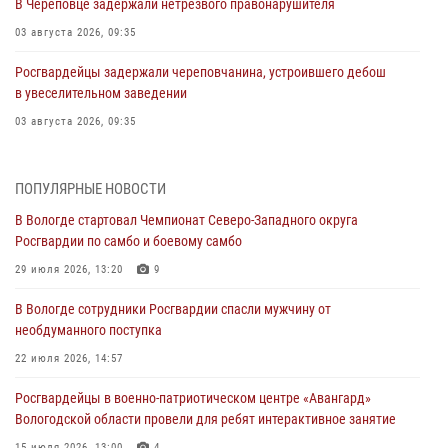
В Череповце задержали нетрезвого правонарушителя
03 августа 2026, 09:35
Росгвардейцы задержали череповчанина, устроившего дебош
в увеселительном заведении
03 августа 2026, 09:35
В Череповце задержали женщину, подозреваемую в хищении
товаров из магазина
ПОПУЛЯРНЫЕ НОВОСТИ
03 августа 2026, 09:34
В Вологде стартовал Чемпионат Северо-Западного округа
Росгвардии по самбо и боевому самбо
В Вологде определились победители и призеры Чемпионатов
Северо-Западного округа Росгвардии по спортивному и боевому
29 июля 2026, 13:20
9
самбо
В Вологде сотрудники Росгвардии спасли мужчину от
03 августа 2026, 08:54
8
1
необдуманного поступка
ЗА МИНУВШУЮ НЕДЕЛЮ СОТРУДНИКАМИ ВНЕВЕДОМСТВЕННОЙ
22 июля 2026, 14:57
ОХРАНЫ РОСГВАРДИИ В ВОЛОГОДСКОЙ ОБЛАСТИ ЗАДЕРЖАНО 23
Росгвардейцы в военно-патриотическом центре «Авангард»
ПРАВОНАРУШИТЕЛЯ
Вологодской области провели для ребят интерактивное занятие
02 августа 2026, 10:37
15 июля 2026, 13:00
4