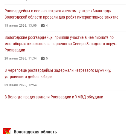
Росгвардии по самбо и боевому самбо
Росгвардейцы в военно-патриотическом центре «Авангард»
29 июля 2026, 13:20
9
Вологодской области провели для ребят интерактивное занятие
В Вологде росгвардейцы задержали мужчину, подозреваемого в
15 июля 2026, 13:00
4
хищении цветного металла
Вологодские росгвардейцы приняли участие в чемпионате по
29 июля 2026, 09:08
многоборью кинологов на первенство Северо-Западного округа
Росгвардии
20 июля 2026, 11:34
5
В Череповце росгвардейцы задержали нетрезвого мужчину,
устроившего дебош в баре
09 июля 2026, 12:54
В Вологде представители Росгвардии и УМВД обсудили
взаимодействие по профилактике мошенничеств
22 июля 2026, 12:10
2
В Великом Устюге росгвардейцы задержали мужчин, устроивших
стрельбу
Вологодская область