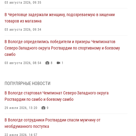
03 августа 2026, 09:35
В Череповце задержали женщину, подозреваемую в хищении
товаров из магазина
03 августа 2026, 09:34
В Вологде определились победители и призеры Чемпионатов
Северо-Западного округа Росгвардии по спортивному и боевому
самбо
03 августа 2026, 08:54
8
1
ЗА МИНУВШУЮ НЕДЕЛЮ СОТРУДНИКАМИ ВНЕВЕДОМСТВЕННОЙ
ОХРАНЫ РОСГВАРДИИ В ВОЛОГОДСКОЙ ОБЛАСТИ ЗАДЕРЖАНО 23
ПОПУЛЯРНЫЕ НОВОСТИ
ПРАВОНАРУШИТЕЛЯ
В Вологде стартовал Чемпионат Северо-Западного округа
02 августа 2026, 10:37
Росгвардии по самбо и боевому самбо
Росгвардейцы в г. Соколе задержали несовершеннолетнего
29 июля 2026, 13:20
9
нарушителя на питбайке
В Вологде сотрудники Росгвардии спасли мужчину от
31 июля 2026, 06:43
необдуманного поступка
В Вологде стартовал Чемпионат Северо-Западного округа
22 июля 2026, 14:57