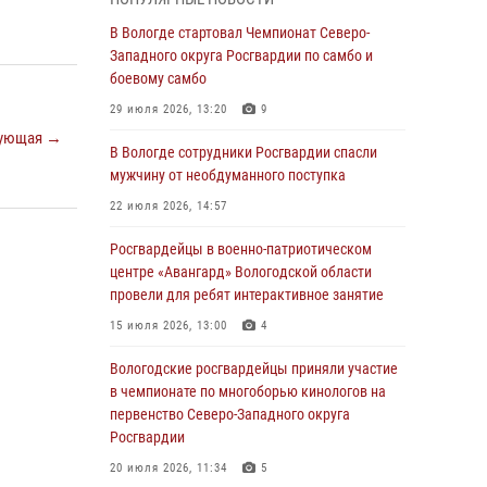
магазина
В Вологде стартовал Чемпионат Северо-
03 августа 2026, 09:34
Западного округа Росгвардии по самбо и
боевому самбо
В Вологде определились победители и
призеры Чемпионатов Северо-Западного
29 июля 2026, 13:20
9
округа Росгвардии по спортивному и боевому
ующая →
самбо
В Вологде сотрудники Росгвардии спасли
мужчину от необдуманного поступка
03 августа 2026, 08:54
8
1
22 июля 2026, 14:57
ЗА МИНУВШУЮ НЕДЕЛЮ СОТРУДНИКАМИ
ВНЕВЕДОМСТВЕННОЙ ОХРАНЫ РОСГВАРДИИ
Росгвардейцы в военно-патриотическом
В ВОЛОГОДСКОЙ ОБЛАСТИ ЗАДЕРЖАНО 23
центре «Авангард» Вологодской области
ПРАВОНАРУШИТЕЛЯ
провели для ребят интерактивное занятие
02 августа 2026, 10:37
15 июля 2026, 13:00
4
Росгвардейцы в г. Соколе задержали
Вологодские росгвардейцы приняли участие
несовершеннолетнего нарушителя
в чемпионате по многоборью кинологов на
на питбайке
первенство Северо-Западного округа
Росгвардии
31 июля 2026, 06:43
20 июля 2026, 11:34
5
В Вологде стартовал Чемпионат Северо-