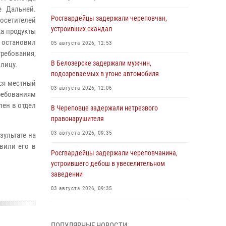
е Дальней.
Росгвардейцы задержали череповчан,
осетителей
устроивших скандал
ка продукты
 остановил
05 августа 2026, 12:53
ребования,
В Белозерске задержали мужчин,
лицу.
подозреваемых в угоне автомобиля
ся местный
03 августа 2026, 12:06
ебованиям
лен в отдел
В Череповце задержали нетрезвого
правонарушителя
03 августа 2026, 09:35
зультате на
вили его в
Росгвардейцы задержали череповчанина,
устроившего дебош в увеселительном
заведении
03 августа 2026, 09:35
В Череповце задержали женщину,
подозреваемую в хищении товаров из
ПОПУЛЯРНЫЕ НОВОСТИ