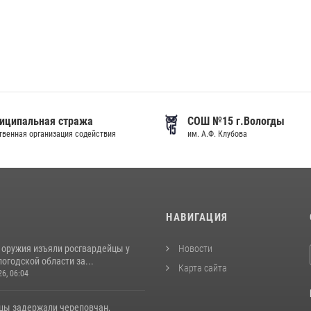
иципальная стража
СОШ №15 г.Вологды
венная организация содействия
им. А.Ф. Клубова
И
НАВИГАЦИЯ
 оружия изъяли росгвардейцы у
Новости
огодской области за...
Карта сайта
26, 06:04
цы задержали череповчан,