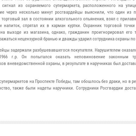
 сигнал из охраняемого супермаркета, расположенного на улиц
е через несколько минут росгвардейцы выяснили, что один из п
 торговый зал в состоянии алкогольного опьянения, взял с прилав
и напиток, спрятал их в карман куртки. Охранник торговой точки
на выходе из магазина, однако, гражданин проигнорировал его т
ражаться нецензурной бранью и дважды ударил сотрудника охраны по 
ейцы задержали разбушевавшегося покупателя. Нарушителем оказал
1966 г.р. Он попытался оказать неповиновение законным тр
ков вневедомственной охраны, в результате в наручниках был достав
пермаркетов на Проспекте Победы, там обошлось без драки, но в ре
нство, также были надеты наручники. Сотрудники Росгвардии доста