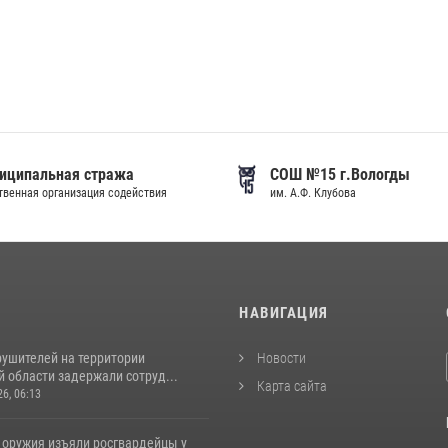
иципальная стража
СОШ №15 г.Вологды
венная организация содействия
им. А.Ф. Клубова
И
НАВИГАЦИЯ
рушителей на территории
Новости
 области задержали сотруд...
Карта сайта
26, 06:13
 оружия изъяли росгвардейцы у