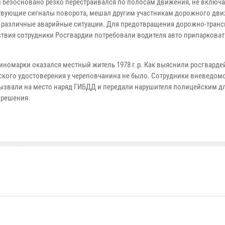
 безосновано резко перестраивался по полосам движения, не включ
твующие сигналы поворота, мешал другим участникам дорожного дви
 различные аварийные ситуации. Для предотвращения дорожно-транс
твия сотрудники Росгвардии потребовали водителя авто припарковат
 иномарки оказался местный житель 1978 г.р. Как выяснили росгварде
ского удостоверения у череповчанина не было. Сотрудники вневедом
ызвали на место наряд ГИБДД и передали нарушителя полицейским д
 решения.