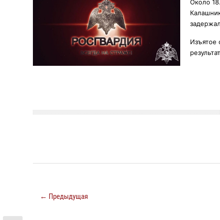
Около 18
Калашник
задержал
Изъятое 
результа
← Предыдущая