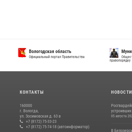
Вологодская область
Муни
Официальный портал Правительства
Общест
правопорядку
КОНТАКТЫ
НОВОСТ
160000
Росгвардей
г. Вологда,
устроивших
ул. Зосимовская д. 63 в
05 августа 20
+7 (8172) 75-33-23
+7 (8172) 75-74-18 (автоинформатор)
В Белозерс