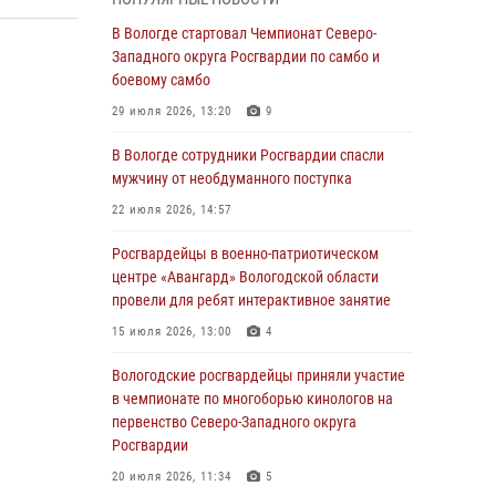
округа Росгвардии по спортивному и боевому
самбо
В Вологде стартовал Чемпионат Северо-
Западного округа Росгвардии по самбо и
03 августа 2026, 08:54
8
1
боевому самбо
ЗА МИНУВШУЮ НЕДЕЛЮ СОТРУДНИКАМИ
29 июля 2026, 13:20
9
ВНЕВЕДОМСТВЕННОЙ ОХРАНЫ РОСГВАРДИИ
В ВОЛОГОДСКОЙ ОБЛАСТИ ЗАДЕРЖАНО 23
В Вологде сотрудники Росгвардии спасли
ПРАВОНАРУШИТЕЛЯ
мужчину от необдуманного поступка
02 августа 2026, 10:37
22 июля 2026, 14:57
Росгвардейцы в г. Соколе задержали
Росгвардейцы в военно-патриотическом
несовершеннолетнего нарушителя
центре «Авангард» Вологодской области
на питбайке
провели для ребят интерактивное занятие
31 июля 2026, 06:43
15 июля 2026, 13:00
4
В Вологде стартовал Чемпионат Северо-
Вологодские росгвардейцы приняли участие
Западного округа Росгвардии по самбо и
в чемпионате по многоборью кинологов на
боевому самбо
первенство Северо-Западного округа
Росгвардии
29 июля 2026, 13:20
9
20 июля 2026, 11:34
5
В Вологде росгвардейцы задержали