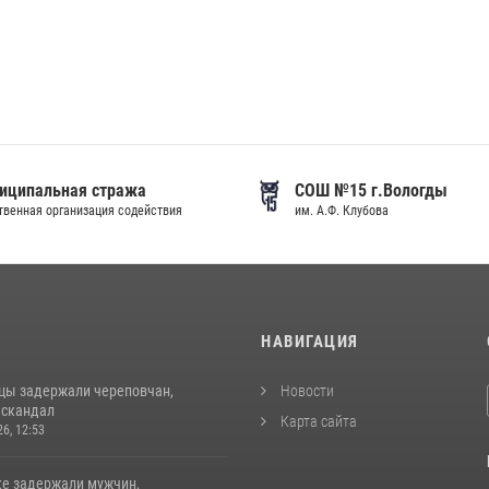
иципальная стража
СОШ №15 г.Вологды
венная организация содействия
им. А.Ф. Клубова
И
НАВИГАЦИЯ
цы задержали череповчан,
Новости
 скандал
Карта сайта
26, 12:53
ке задержали мужчин,