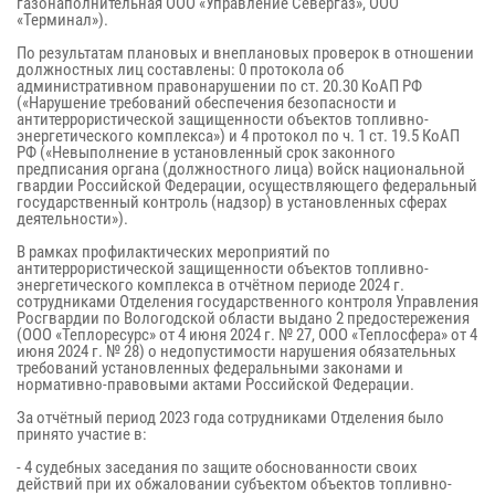
газонаполнительная ООО «Управление Севергаз», ООО
«Терминал»).
По результатам плановых и внеплановых проверок в отношении
должностных лиц составлены: 0 протокола об
административном правонарушении по ст. 20.30 КоАП РФ
(«Нарушение требований обеспечения безопасности и
антитеррористической защищенности объектов топливно-
энергетического комплекса») и 4 протокол по ч. 1 ст. 19.5 КоАП
РФ («Невыполнение в установленный срок законного
предписания органа (должностного лица) войск национальной
гвардии Российской Федерации, осуществляющего федеральный
государственный контроль (надзор) в установленных сферах
деятельности»).
В рамках профилактических мероприятий по
антитеррористической защищенности объектов топливно-
энергетического комплекса в отчётном периоде 2024 г.
сотрудниками Отделения государственного контроля Управления
Росгвардии по Вологодской области выдано 2 предостережения
(ООО «Теплоресурс» от 4 июня 2024 г. № 27, ООО «Теплосфера» от 4
июня 2024 г. № 28) о недопустимости нарушения обязательных
требований установленных федеральными законами и
нормативно-правовыми актами Российской Федерации.
За отчётный период 2023 года сотрудниками Отделения было
принято участие в:
- 4 судебных заседания по защите обоснованности своих
действий при их обжаловании субъектом объектов топливно-