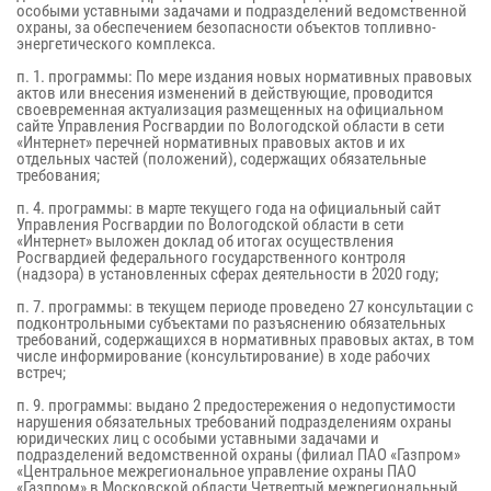
особыми уставными задачами и подразделений ведомственной
охраны, за обеспечением безопасности объектов топливно-
энергетического комплекса.
п. 1. программы: По мере издания новых нормативных правовых
актов или внесения изменений в действующие, проводится
своевременная актуализация размещенных на официальном
сайте Управления Росгвардии по Вологодской области в сети
«Интернет» перечней нормативных правовых актов и их
отдельных частей (положений), содержащих обязательные
требования;
п. 4. программы: в марте текущего года на официальный сайт
Управления Росгвардии по Вологодской области в сети
«Интернет» выложен доклад об итогах осуществления
Росгвардией федерального государственного контроля
(надзора) в установленных сферах деятельности в 2020 году;
п. 7. программы: в текущем периоде проведено 27 консультации с
подконтрольными субъектами по разъяснению обязательных
требований, содержащихся в нормативных правовых актах, в том
числе информирование (консультирование) в ходе рабочих
встреч;
п. 9. программы: выдано 2 предостережения о недопустимости
нарушения обязательных требований подразделениям охраны
юридических лиц с особыми уставными задачами и
подразделений ведомственной охраны (филиал ПАО «Газпром»
«Центральное межрегиональное управление охраны ПАО
«Газпром» в Московской области Четвертый межрегиональный