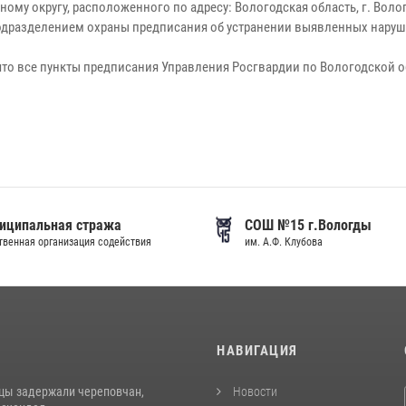
у округу, расположенного по адресу: Вологодская область, г. Вологда
разделением охраны предписания об устранении выявленных наруше
 все пункты предписания Управления Росгвардии по Вологодской обл
иципальная стража
СОШ №15 г.Вологды
венная организация содействия
им. А.Ф. Клубова
И
НАВИГАЦИЯ
цы задержали череповчан,
Новости