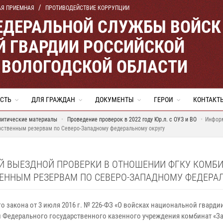
АЯ ПРИЕМНАЯ
ПРОТИВОДЕЙСТВИЕ КОРРУПЦИИ
ЕДЕРАЛЬНОЙ СЛУЖБЫ ВОЙСК
 ГВАРДИИ РОССИЙСКОЙ
 ВОЛОГОДСКОЙ ОБЛАСТИ
СТЬ
ДЛЯ ГРАЖДАН
ДОКУМЕНТЫ
ГЕРОИ
КОНТАКТ
литические материалы
Проведение проверок в 2022 году Юр.л. с ОУЗ и ВО
Информ
арственным резервам по Северо-Западному федеральному округу
 ВЫЕЗДНОЙ ПРОВЕРКИ В ОТНОШЕНИИ ФГКУ КОМБИН
ВЕННЫМ РЕЗЕРВАМ ПО СЕВЕРО-ЗАПАДНОМУ ФЕДЕРА
 закона от 3 июля 2016 г. № 226-ФЗ «О войсках национальной гвардии 
Федерального государственного казенного учреждения комбинат «За