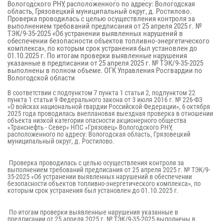
Вологодского РНУ, расположенного по адресу: Вологодская
область, Грязовецкий муниципальный округ, д. Ростилово.
Проверка проводилась с целью осуществления контроля за
выполнением требований предписания от 25 апреля 2025 г. №
ТЭК/9-35-2025 «Об устранении выявленных нарушений в
обеспечении безопасности объектов топливно-энергетического
комплекса», по которым срок устранения был установлен до
01.10.2025 г. По итогам проверки выявленные нарушения
указанные в предписании от 25 апреля 2025 г. № ТЭК/9-35-2025
выполнены в полном объеме. ОГК Управления Росгвардии по
Вологодской области
В соответствии с подпунктом 7 пункта 1 статьи 2, подпунктом 22
пункта 1 статьи 9 Федерального закона от 3 июля 2016 г. № 226-ФЗ
«О войсках национальной гвардии Российской Федерации», 6 октября
2025 года проводилась внеплановая выездная проверка в отношении
объекта низкой категории опасности акционерного общества
«Транснефть - Север» НПС «Грязовец» Вологодского РНУ,
расположенного по адресу: Вологодская область, Грязовецкий
муниципальный округ, д. Ростилово.
Проверка проводилась с целью осуществления контроля за
выполнением требований предписания от 25 апреля 2025 г. № ТЭК/9-
35-2025 «Об устранении выявленных нарушений в обеспечении
безопасности объектов топливно-энергетического комплекса», по
которым срок устранения был установлен до 01.10.2025 г.
По итогам проверки выявленные нарушения указанные в
предписании от 25 апреля 2025 г. № ТЭК/9-35-2025 выполнены в