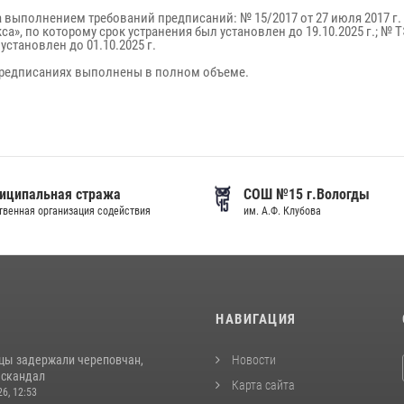
 выполнением требований предписаний: № 15/2017 от 27 июля 2017 г
, по которому срок устранения был установлен до 19.10.2025 г.; № ТЭК
становлен до 01.10.2025 г.
предписаниях выполнены в полном объеме.
иципальная стража
СОШ №15 г.Вологды
венная организация содействия
им. А.Ф. Клубова
И
НАВИГАЦИЯ
цы задержали череповчан,
Новости
 скандал
Карта сайта
26, 12:53