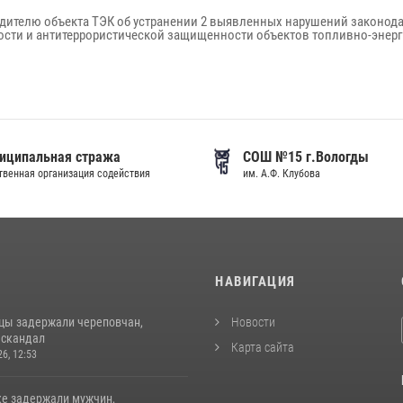
дителю объекта ТЭК об устранении 2 выявленных нарушений законода
ости и антитеррористической защищенности объектов топливно-энерг
иципальная стража
СОШ №15 г.Вологды
венная организация содействия
им. А.Ф. Клубова
И
НАВИГАЦИЯ
цы задержали череповчан,
Новости
 скандал
Карта сайта
26, 12:53
ке задержали мужчин,