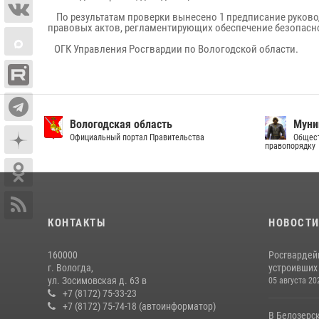
По результатам проверки вынесено 1 предписание руково
правовых актов, регламентирующих обеспечение безопасн
ОГК Управления Росгвардии по Вологодской области.
Вологодская область
Муни
Официальный портал Правительства
Общест
правопорядку
КОНТАКТЫ
НОВОСТ
160000
Росгвардей
г. Вологда,
устроивших
ул. Зосимовская д. 63 в
05 августа 20
+7 (8172) 75-33-23
+7 (8172) 75-74-18 (автоинформатор)
В Белозерс