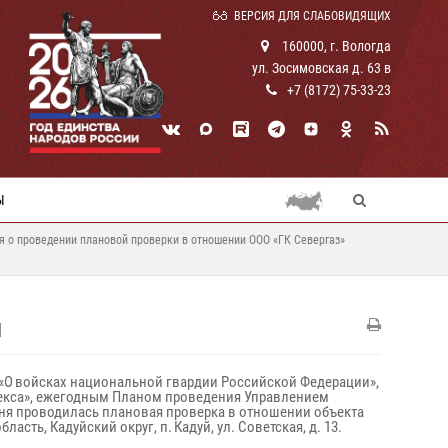
ВЕРСИЯ ДЛЯ СЛАБОВИДЯЩИХ
160000, г. Вологда
ул. Зосимовская д. 63 в
+7 (8172) 75-33-23
Ы
 о проведении плановой проверки в отношении ООО «ГК Севергаз»
Й
-ФЗ «О войсках национальной гвардии Российской Федерации»,
плекса», ежегодным Планом проведения Управлением
юня проводилась плановая проверка в отношении объекта
ть, Кадуйский округ, п. Кадуй, ул. Советская, д. 13.