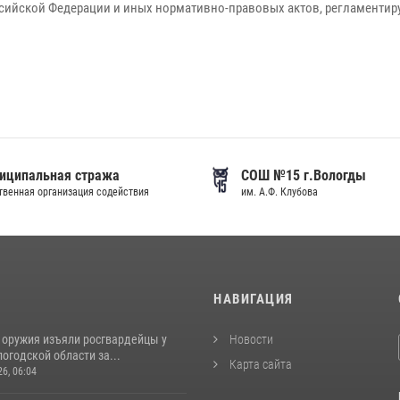
ссийской Федерации и иных нормативно-правовых актов, регламентир
иципальная стража
СОШ №15 г.Вологды
венная организация содействия
им. А.Ф. Клубова
И
НАВИГАЦИЯ
 оружия изъяли росгвардейцы у
Новости
огодской области за...
Карта сайта
26, 06:04