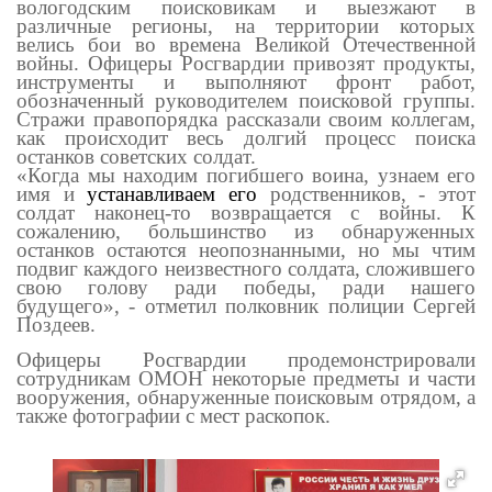
вологодским поисковикам и выезжают в
различные регионы, на территории которых
велись бои во времена Великой Отечественной
войны. Офицеры Росгвардии привозят продукты,
инструменты и выполняют фронт работ,
обозначенный руководителем поисковой группы.
Стражи правопорядка рассказали своим коллегам,
как происходит весь долгий процесс поиска
останков советских солдат.
«Когда мы находим погибшего воина, узнаем его
имя и
устанавливаем его
родственников, - этот
солдат наконец-то возвращается с войны. К
сожалению, большинство из обнаруженных
останков остаются неопознанными, но мы чтим
подвиг каждого неизвестного солдата, сложившего
свою голову ради победы, ради нашего
будущего», - отметил полковник полиции Сергей
Поздеев.
Офицеры Росгвардии продемонстрировали
сотрудникам ОМОН некоторые предметы и части
вооружения, обнаруженные поисковым отрядом, а
также фотографии с мест раскопок.