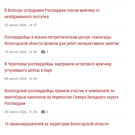
ПРАВОНАРУШИТЕЛЯ
В Вологде сотрудники Росгвардии спасли мужчину от
02 августа 2026, 10:37
необдуманного поступка
Росгвардейцы в г. Соколе задержали несовершеннолетнего
22 июля 2026, 14:57
нарушителя на питбайке
Росгвардейцы в военно-патриотическом центре «Авангард»
31 июля 2026, 06:43
Вологодской области провели для ребят интерактивное занятие
В Вологде стартовал Чемпионат Северо-Западного округа
15 июля 2026, 13:00
4
Росгвардии по самбо и боевому самбо
В Череповце росгвардейцы задержали нетрезвого мужчину,
29 июля 2026, 13:20
9
устроившего дебош в баре
09 июля 2026, 12:54
Вологодские росгвардейцы приняли участие в чемпионате по
многоборью кинологов на первенство Северо-Западного округа
Росгвардии
20 июля 2026, 11:34
5
16 правонарушителей на территории Вологодской области
задержали сотрудники вневедомственной охраны Росгвардии за