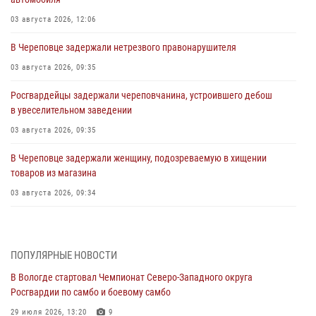
03 августа 2026, 12:06
В Череповце задержали нетрезвого правонарушителя
03 августа 2026, 09:35
Росгвардейцы задержали череповчанина, устроившего дебош
в увеселительном заведении
03 августа 2026, 09:35
В Череповце задержали женщину, подозреваемую в хищении
товаров из магазина
03 августа 2026, 09:34
В Вологде определились победители и призеры Чемпионатов
Северо-Западного округа Росгвардии по спортивному и боевому
самбо
ПОПУЛЯРНЫЕ НОВОСТИ
03 августа 2026, 08:54
8
1
В Вологде стартовал Чемпионат Северо-Западного округа
Росгвардии по самбо и боевому самбо
ЗА МИНУВШУЮ НЕДЕЛЮ СОТРУДНИКАМИ ВНЕВЕДОМСТВЕННОЙ
ОХРАНЫ РОСГВАРДИИ В ВОЛОГОДСКОЙ ОБЛАСТИ ЗАДЕРЖАНО 23
29 июля 2026, 13:20
9