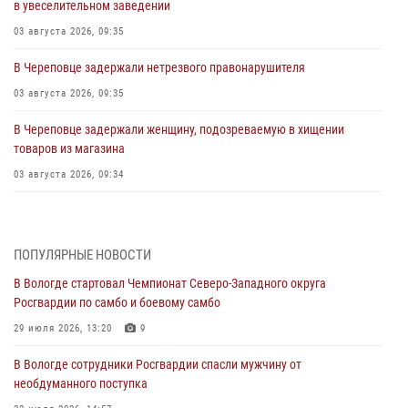
в увеселительном заведении
03 августа 2026, 09:35
В Череповце задержали нетрезвого правонарушителя
03 августа 2026, 09:35
В Череповце задержали женщину, подозреваемую в хищении
товаров из магазина
03 августа 2026, 09:34
В Вологде определились победители и призеры Чемпионатов
Северо-Западного округа Росгвардии по спортивному и боевому
самбо
ПОПУЛЯРНЫЕ НОВОСТИ
03 августа 2026, 08:54
8
1
В Вологде стартовал Чемпионат Северо-Западного округа
Росгвардии по самбо и боевому самбо
ЗА МИНУВШУЮ НЕДЕЛЮ СОТРУДНИКАМИ ВНЕВЕДОМСТВЕННОЙ
ОХРАНЫ РОСГВАРДИИ В ВОЛОГОДСКОЙ ОБЛАСТИ ЗАДЕРЖАНО 23
29 июля 2026, 13:20
9
ПРАВОНАРУШИТЕЛЯ
В Вологде сотрудники Росгвардии спасли мужчину от
02 августа 2026, 10:37
необдуманного поступка