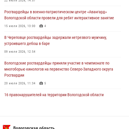
Росгвардейцы в г. Соколе задержали несовершеннолетнего
22 июля 2026, 14:57
нарушителя на питбайке
Росгвардейцы в военно-патриотическом центре «Авангард»
31 июля 2026, 06:43
Вологодской области провели для ребят интерактивное занятие
В Вологде стартовал Чемпионат Северо-Западного округа
15 июля 2026, 13:00
4
Росгвардии по самбо и боевому самбо
В Череповце росгвардейцы задержали нетрезвого мужчину,
29 июля 2026, 13:20
9
устроившего дебош в баре
09 июля 2026, 12:54
Вологодские росгвардейцы приняли участие в чемпионате по
многоборью кинологов на первенство Северо-Западного округа
Росгвардии
20 июля 2026, 11:34
5
16 правонарушителей на территории Вологодской области
задержали сотрудники вневедомственной охраны Росгвардии за
минувшую неделю
20 июля 2026, 09:06
В Великом Устюге росгвардейцы задержали мужчин, устроивших
Вологодская область