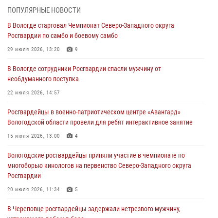
ОХРАНЫ РОСГВАРДИИ В ВОЛОГОДСКОЙ ОБЛАСТИ ЗАДЕРЖАНО 23
ПОПУЛЯРНЫЕ НОВОСТИ
ПРАВОНАРУШИТЕЛЯ
В Вологде стартовал Чемпионат Северо-Западного округа
02 августа 2026, 10:37
Росгвардии по самбо и боевому самбо
Росгвардейцы в г. Соколе задержали несовершеннолетнего
29 июля 2026, 13:20
9
нарушителя на питбайке
В Вологде сотрудники Росгвардии спасли мужчину от
31 июля 2026, 06:43
необдуманного поступка
В Вологде стартовал Чемпионат Северо-Западного округа
22 июля 2026, 14:57
Росгвардии по самбо и боевому самбо
Росгвардейцы в военно-патриотическом центре «Авангард»
29 июля 2026, 13:20
9
Вологодской области провели для ребят интерактивное занятие
В Вологде росгвардейцы задержали мужчину, подозреваемого в
15 июля 2026, 13:00
4
хищении цветного металла
Вологодские росгвардейцы приняли участие в чемпионате по
29 июля 2026, 09:08
многоборью кинологов на первенство Северо-Западного округа
Росгвардии
20 июля 2026, 11:34
5
В Череповце росгвардейцы задержали нетрезвого мужчину,