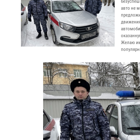
безуспеш
авто не 
предложи
движения
автомоби
оказанну
Желаю им
популярн