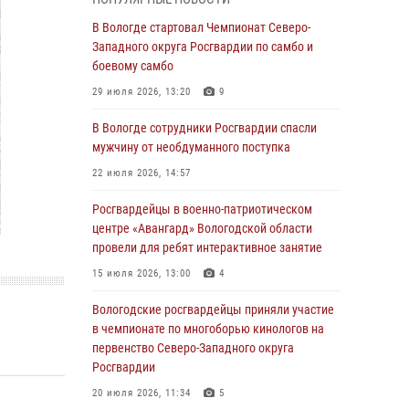
округа Росгвардии по спортивному и боевому
самбо
В Вологде стартовал Чемпионат Северо-
Западного округа Росгвардии по самбо и
03 августа 2026, 08:54
8
1
боевому самбо
ЗА МИНУВШУЮ НЕДЕЛЮ СОТРУДНИКАМИ
29 июля 2026, 13:20
9
ВНЕВЕДОМСТВЕННОЙ ОХРАНЫ РОСГВАРДИИ
В ВОЛОГОДСКОЙ ОБЛАСТИ ЗАДЕРЖАНО 23
В Вологде сотрудники Росгвардии спасли
ПРАВОНАРУШИТЕЛЯ
мужчину от необдуманного поступка
02 августа 2026, 10:37
22 июля 2026, 14:57
Росгвардейцы в г. Соколе задержали
Росгвардейцы в военно-патриотическом
несовершеннолетнего нарушителя
центре «Авангард» Вологодской области
на питбайке
провели для ребят интерактивное занятие
31 июля 2026, 06:43
15 июля 2026, 13:00
4
В Вологде стартовал Чемпионат Северо-
Вологодские росгвардейцы приняли участие
Западного округа Росгвардии по самбо и
в чемпионате по многоборью кинологов на
боевому самбо
первенство Северо-Западного округа
Росгвардии
29 июля 2026, 13:20
9
20 июля 2026, 11:34
5
В Вологде росгвардейцы задержали