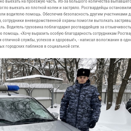
но выехать на проезжую часть. Из-за большого количества выпавшего
могло выехать из плотной колеи и застряло. Росгвардейцы остановили
ли водителю помощь. Обеспечив безопасность другим участниками 
, сотрудники вневедомственной охраны помогли вытолкать застряв
ль. Водитель грузовика поблагодарил росгвардейцев за отзывчивость
ю помощь. «Хочу выразить особую благодарность сотрудникам Росгва
 отличной службы, успехов и здоровья!», - написал вологжанин в одн
ых городских пабликов в социальной сети.