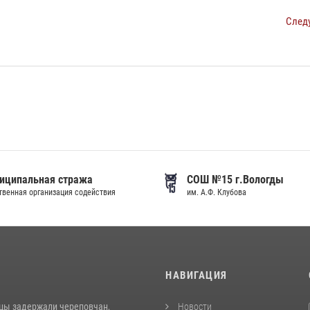
След
иципальная стража
СОШ №15 г.Вологды
венная организация содействия
им. А.Ф. Клубова
И
НАВИГАЦИЯ
цы задержали череповчан,
Новости