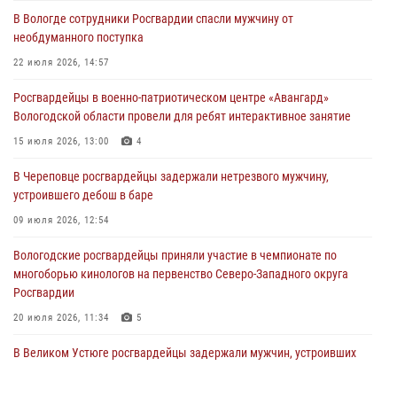
самбо
В Вологде сотрудники Росгвардии спасли мужчину от
03 августа 2026, 08:54
8
1
необдуманного поступка
ЗА МИНУВШУЮ НЕДЕЛЮ СОТРУДНИКАМИ ВНЕВЕДОМСТВЕННОЙ
22 июля 2026, 14:57
ОХРАНЫ РОСГВАРДИИ В ВОЛОГОДСКОЙ ОБЛАСТИ ЗАДЕРЖАНО 23
Росгвардейцы в военно-патриотическом центре «Авангард»
ПРАВОНАРУШИТЕЛЯ
Вологодской области провели для ребят интерактивное занятие
02 августа 2026, 10:37
15 июля 2026, 13:00
4
Росгвардейцы в г. Соколе задержали несовершеннолетнего
В Череповце росгвардейцы задержали нетрезвого мужчину,
нарушителя на питбайке
устроившего дебош в баре
31 июля 2026, 06:43
09 июля 2026, 12:54
Вологодские росгвардейцы приняли участие в чемпионате по
многоборью кинологов на первенство Северо-Западного округа
Росгвардии
20 июля 2026, 11:34
5
В Великом Устюге росгвардейцы задержали мужчин, устроивших
стрельбу
27 июля 2026, 07:28