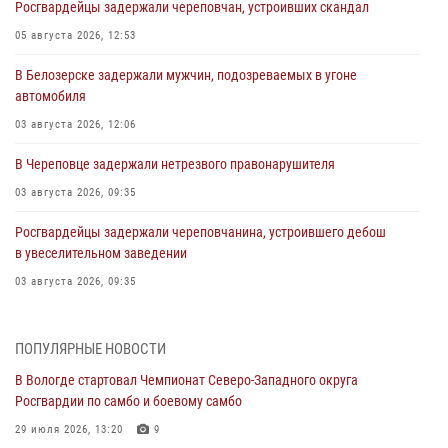
Росгвардейцы задержали череповчан, устроивших скандал
05 августа 2026, 12:53
В Белозерске задержали мужчин, подозреваемых в угоне
автомобиля
03 августа 2026, 12:06
В Череповце задержали нетрезвого правонарушителя
03 августа 2026, 09:35
Росгвардейцы задержали череповчанина, устроившего дебош
в увеселительном заведении
03 августа 2026, 09:35
В Череповце задержали женщину, подозреваемую в хищении
товаров из магазина
ПОПУЛЯРНЫЕ НОВОСТИ
03 августа 2026, 09:34
В Вологде стартовал Чемпионат Северо-Западного округа
Росгвардии по самбо и боевому самбо
В Вологде определились победители и призеры Чемпионатов
Северо-Западного округа Росгвардии по спортивному и боевому
29 июля 2026, 13:20
9