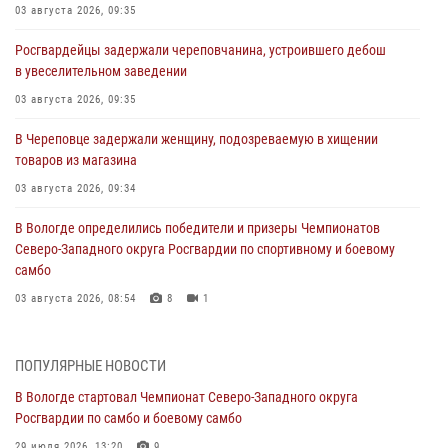
03 августа 2026, 09:35
Росгвардейцы задержали череповчанина, устроившего дебош
в увеселительном заведении
03 августа 2026, 09:35
В Череповце задержали женщину, подозреваемую в хищении
товаров из магазина
03 августа 2026, 09:34
В Вологде определились победители и призеры Чемпионатов
Северо-Западного округа Росгвардии по спортивному и боевому
самбо
03 августа 2026, 08:54
8
1
ЗА МИНУВШУЮ НЕДЕЛЮ СОТРУДНИКАМИ ВНЕВЕДОМСТВЕННОЙ
ОХРАНЫ РОСГВАРДИИ В ВОЛОГОДСКОЙ ОБЛАСТИ ЗАДЕРЖАНО 23
ПОПУЛЯРНЫЕ НОВОСТИ
ПРАВОНАРУШИТЕЛЯ
В Вологде стартовал Чемпионат Северо-Западного округа
02 августа 2026, 10:37
Росгвардии по самбо и боевому самбо
Росгвардейцы в г. Соколе задержали несовершеннолетнего
29 июля 2026, 13:20
9