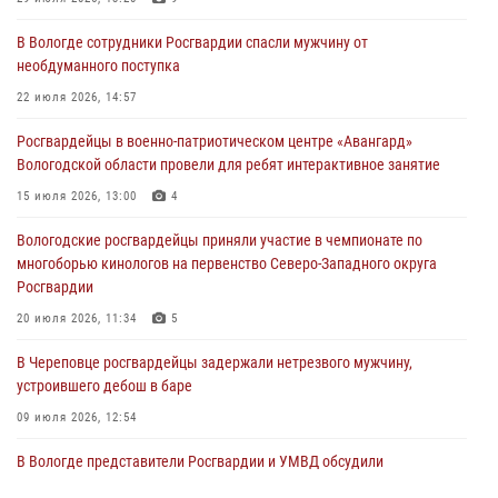
нарушителя на питбайке
В Вологде сотрудники Росгвардии спасли мужчину от
31 июля 2026, 06:43
необдуманного поступка
В Вологде стартовал Чемпионат Северо-Западного округа
22 июля 2026, 14:57
Росгвардии по самбо и боевому самбо
Росгвардейцы в военно-патриотическом центре «Авангард»
29 июля 2026, 13:20
9
Вологодской области провели для ребят интерактивное занятие
В Вологде росгвардейцы задержали мужчину, подозреваемого в
15 июля 2026, 13:00
4
хищении цветного металла
Вологодские росгвардейцы приняли участие в чемпионате по
29 июля 2026, 09:08
многоборью кинологов на первенство Северо-Западного округа
Росгвардии
20 июля 2026, 11:34
5
В Череповце росгвардейцы задержали нетрезвого мужчину,
устроившего дебош в баре
09 июля 2026, 12:54
В Вологде представители Росгвардии и УМВД обсудили
взаимодействие по профилактике мошенничеств