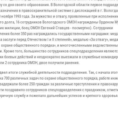
у со дня своего образования. В Вологодской области первое подразд
назначения в правоохранительной системе с дислокацией в г. Вологд
 ноября 1993 года. За мужество и отвагу, проявленные при исполнени
го долга, 16 сотрудников Вологодского ОМОН награждены Орденом М
ик милиции, боец ОМОН Евгений Ставцев - посмертно). Сотрудники
ления более 350 раз награждались государственными наградами: ме
а заслуги перед Отечеством I и II степеней», медалью «За отвагу», мед
в охране общественного порядка», и многочисленными ведомственн
и. Кроме того, большинство сотрудников спецподразделения являютс
ми боевых действий и неоднократно выезжали в служебные командир
ли 2 сотрудника ОМОН, двое получили ранения.
ел итоги служебной деятельности подразделения. Так, с начала этог
 700 различных задач по охране общественного порядка, работе инж
 задержали более 250 граждан за различные преступления и правонар
сти поздравило сотрудников спецподразделения с праздником, отмет
пречную службу и пожелало дальнейших успехов и крепкого здоровья