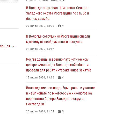
округа Росгвардии по спортивному и боевому
самбо
В Вологде стартовал Чемпионат Северо-
Западного округа Росгвардии по самбо и
03 августа 2026, 08:54
8
1
боевому самбо
ЗА МИНУВШУЮ НЕДЕЛЮ СОТРУДНИКАМИ
29 июля 2026, 13:20
9
ВНЕВЕДОМСТВЕННОЙ ОХРАНЫ РОСГВАРДИИ
В ВОЛОГОДСКОЙ ОБЛАСТИ ЗАДЕРЖАНО 23
В Вологде сотрудники Росгвардии спасли
ПРАВОНАРУШИТЕЛЯ
мужчину от необдуманного поступка
ующая →
02 августа 2026, 10:37
22 июля 2026, 14:57
Росгвардейцы в г. Соколе задержали
Росгвардейцы в военно-патриотическом
несовершеннолетнего нарушителя
центре «Авангард» Вологодской области
на питбайке
провели для ребят интерактивное занятие
31 июля 2026, 06:43
15 июля 2026, 13:00
4
В Вологде стартовал Чемпионат Северо-
Вологодские росгвардейцы приняли участие
Западного округа Росгвардии по самбо и
в чемпионате по многоборью кинологов на
боевому самбо
первенство Северо-Западного округа
Росгвардии
29 июля 2026, 13:20
9
20 июля 2026, 11:34
5
В Вологде росгвардейцы задержали