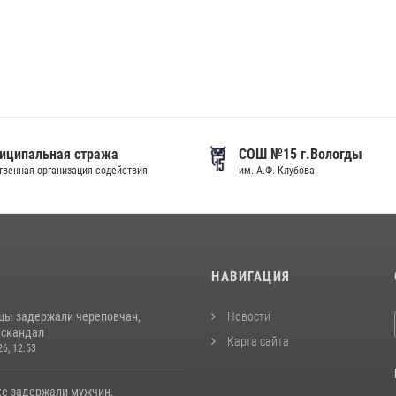
иципальная стража
СОШ №15 г.Вологды
венная организация содействия
им. А.Ф. Клубова
И
НАВИГАЦИЯ
цы задержали череповчан,
Новости
 скандал
Карта сайта
26, 12:53
ке задержали мужчин,