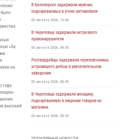
В Белозерске задержали мужчин,
еление
подозреваемых в угоне автомобиля
а было
и
03 августа 2026, 12:06
ужества
В Череповце задержали нетрезвого
правонарушителя
далью
алью «За
03 августа 2026, 09:35
ыми
я
Росгвардейцы задержали череповчанина,
устроившего дебош в увеселительном
овки на
заведении
03 августа 2026, 09:35
о года
енерно-
В Череповце задержали женщину,
ушения.
подозреваемую в хищении товаров из
ив высокий
магазина
.
03 августа 2026, 09:34
В Вологде определились победители и
призеры Чемпионатов Северо-Западного
ПОПУЛЯРНЫЕ НОВОСТИ