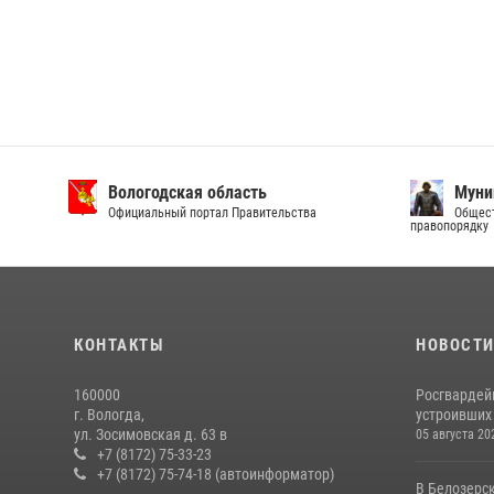
Вологодская область
Муни
Официальный портал Правительства
Общест
правопорядку
КОНТАКТЫ
НОВОСТ
160000
Росгвардей
г. Вологда,
устроивших
ул. Зосимовская д. 63 в
05 августа 20
+7 (8172) 75-33-23
+7 (8172) 75-74-18 (автоинформатор)
В Белозерс